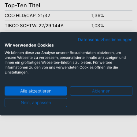
Top-Ten Titel
CCO HLD/CAP. 21/32
1,36%
TIBCO SOFTW. 22/29 144A
1,03%
JANE ST./JSG 24/31 144A
1,00%
Datenschutzbestimmungen
Wir verwenden Cookies
JAZZ SECUR. 21/29 144A
0,95%
Wir können diese zur Analyse unserer Besucherdaten platzieren, um
KFC/PIZ.H./TACO 2027 144A
0,89%
unsere Webseite zu verbessern, personalisierte Inhalte anzuzeigen und
Ihnen ein großartiges Webseiten-Erlebnis zu bieten. Für weitere
PREST.BRANDS 19/28 144A
0,88%
Informationen zu den von uns verwendeten Cookies öffnen Sie die
Einstellungen.
RITCHIE BROS 23/31 144A
0,85%
HILT.DOM.OP. 19/30
0,78%
Alle akzeptieren
Ablehnen
ORGANON FI.1 21/28 144A
0,76%
Nein, anpassen
SS+C TECHNOL 24/32 144A
0,71%