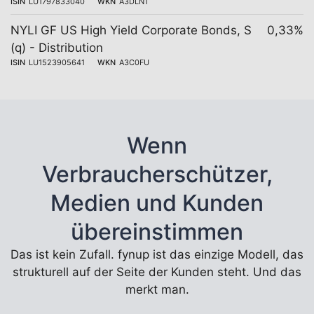
ISIN
LU1797833040
WKN
A3DLN1
NYLI GF US High Yield Corporate Bonds, S
0,33%
(q) - Distribution
ISIN
LU1523905641
WKN
A3C0FU
Wenn
Verbraucherschützer,
Medien und Kunden
übereinstimmen
Das ist kein Zufall. fynup ist das einzige Modell, das
strukturell auf der Seite der Kunden steht. Und das
merkt man.