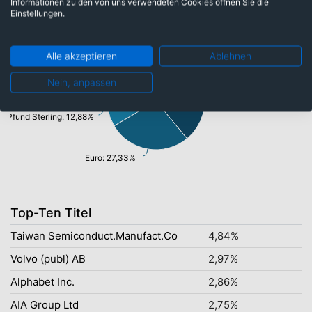
Währungen
Informationen zu den von uns verwendeten Cookies öffnen Sie die
Einstellungen.
Hongkong Dollar: 2,75%
Alle akzeptieren
Ablehnen
Schwedische Krone: 2,97%
Neuer Taiwan-Dollar: 4,85%
Nein, anpassen
US-Dollar: 38,84%
Japanische Yen: 6,11%
Pfund Sterling: 12,88%
Euro: 27,33%
Top-Ten Titel
Taiwan Semiconduct.Manufact.Co
4,84%
Volvo (publ) AB
2,97%
Alphabet Inc.
2,86%
AIA Group Ltd
2,75%