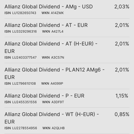
Allianz Global Dividend - AMg - USD
2,03%
ISIN
LU1282650743
WKN
A14ZMK
Allianz Global Dividend - AT - EUR
2,01%
ISIN
LU3329296316
WKN
A427L4
Allianz Global Dividend - AT (H-EUR) -
2,01%
EUR
ISIN
LU2403377547
WKN
A3C57N
Allianz Global Dividend - PLAN12 AMg6 -
2,01%
EUR
ISIN
LU2796610108
WKN
A4099P
Allianz Global Dividend - P - EUR
1,15%
ISIN
LU2455351556
WKN
A3DF9T
Allianz Global Dividend - WT (H-EUR) -
0,85%
EUR
ISIN
LU2278554956
WKN
A2QLHB