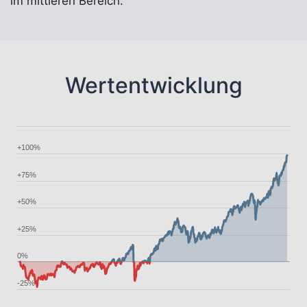
im mittleren Bereich.
Wertentwicklung
+100%
+75%
+50%
+25%
0%
-25%