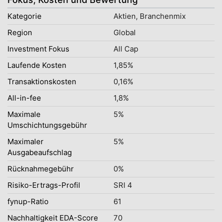
Kategorie
Aktien, Branchenmix
Region
Global
Investment Fokus
All Cap
Laufende Kosten
1,85%
Transaktionskosten
0,16%
All-in-fee
1,8%
Maximale
5%
Umschichtungsgebühr
Maximaler
5%
Ausgabeaufschlag
Rücknahmegebühr
0%
Risiko-Ertrags-Profil
SRI 4
fynup-Ratio
61
Nachhaltigkeit EDA-Score
70