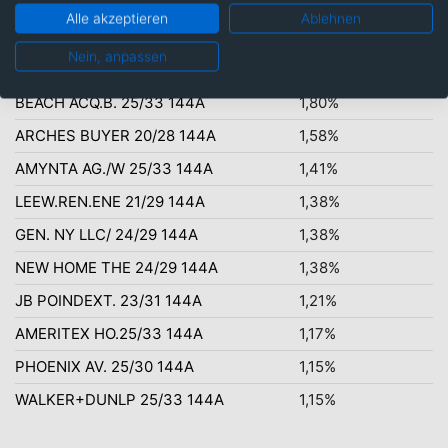
Alle akzeptieren
Ablehnen
Nein, anpassen
Top-Ten Titel
BEACH ACQ.B. 25/33 144A
1,80%
ARCHES BUYER 20/28 144A
1,58%
AMYNTA AG./W 25/33 144A
1,41%
LEEW.REN.ENE 21/29 144A
1,38%
GEN. NY LLC/ 24/29 144A
1,38%
NEW HOME THE 24/29 144A
1,38%
JB POINDEXT. 23/31 144A
1,21%
AMERITEX HO.25/33 144A
1,17%
PHOENIX AV. 25/30 144A
1,15%
WALKER+DUNLP 25/33 144A
1,15%