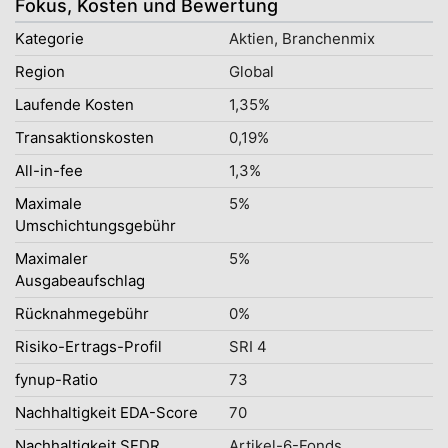
Fokus, Kosten und Bewertung
Kategorie
Aktien, Branchenmix
Region
Global
Laufende Kosten
1,35%
Transaktionskosten
0,19%
All-in-fee
1,3%
Maximale
5%
Umschichtungsgebühr
Maximaler
5%
Ausgabeaufschlag
Rücknahmegebühr
0%
Risiko-Ertrags-Profil
SRI 4
fynup-Ratio
73
Nachhaltigkeit EDA-Score
70
Nachhaltigkeit SFDR
Artikel-6-Fonds