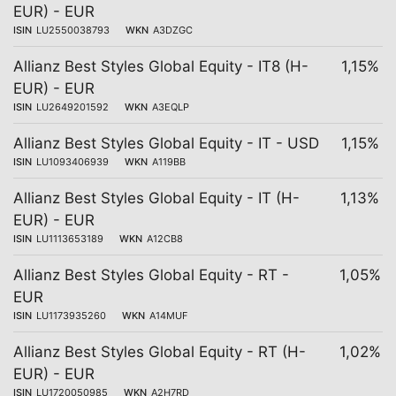
EUR) - EUR
ISIN
LU2550038793
WKN
A3DZGC
Allianz Best Styles Global Equity - IT8 (H-
1,15%
EUR) - EUR
ISIN
LU2649201592
WKN
A3EQLP
Allianz Best Styles Global Equity - IT - USD
1,15%
ISIN
LU1093406939
WKN
A119BB
Allianz Best Styles Global Equity - IT (H-
1,13%
EUR) - EUR
ISIN
LU1113653189
WKN
A12CB8
Allianz Best Styles Global Equity - RT -
1,05%
EUR
ISIN
LU1173935260
WKN
A14MUF
Allianz Best Styles Global Equity - RT (H-
1,02%
EUR) - EUR
ISIN
LU1720050985
WKN
A2H7RD