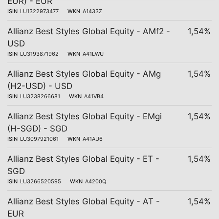
EUR) - EUR
ISIN
LU1322973477
WKN
A1433Z
Allianz Best Styles Global Equity - AMf2 -
1,54%
USD
ISIN
LU3193871962
WKN
A41LWU
Allianz Best Styles Global Equity - AMg
1,54%
(H2-USD) - USD
ISIN
LU3238266681
WKN
A41VB4
Allianz Best Styles Global Equity - EMgi
1,54%
(H-SGD) - SGD
ISIN
LU3097921061
WKN
A41AU6
Allianz Best Styles Global Equity - ET -
1,54%
SGD
ISIN
LU3266520595
WKN
A4200Q
Allianz Best Styles Global Equity - AT -
1,54%
EUR