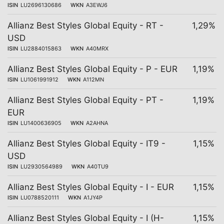
ISIN
LU2696130686
WKN
A3EWJ6
Allianz Best Styles Global Equity - RT -
1,29%
USD
ISIN
LU2884015863
WKN
A40MRX
Allianz Best Styles Global Equity - P - EUR
1,19%
ISIN
LU1061991912
WKN
A112MN
Allianz Best Styles Global Equity - PT -
1,19%
EUR
ISIN
LU1400636905
WKN
A2AHNA
Allianz Best Styles Global Equity - IT9 -
1,15%
USD
ISIN
LU2930564989
WKN
A40TU9
Allianz Best Styles Global Equity - I - EUR
1,15%
ISIN
LU0788520111
WKN
A1JY4P
Allianz Best Styles Global Equity - I (H-
1,15%