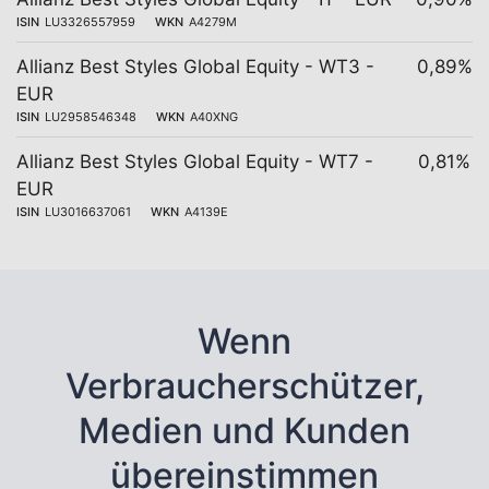
ISIN
LU3326557959
WKN
A4279M
Allianz Best Styles Global Equity - WT3 -
0,89%
EUR
ISIN
LU2958546348
WKN
A40XNG
Allianz Best Styles Global Equity - WT7 -
0,81%
EUR
ISIN
LU3016637061
WKN
A4139E
Wenn
Verbraucherschützer,
Medien und Kunden
übereinstimmen