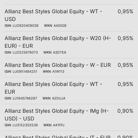
Allianz Best Styles Global Equity - WT -
0,95%
USD
ISIN
LU2920409039
WKN
A40SGE
Allianz Best Styles Global Equity - W20 (H-
0,95%
EUR) - EUR
ISIN
LU2525676073
WKN
A3DTE6
Allianz Best Styles Global Equity - W - EUR
0,95%
ISIN
LU0951484251
WKN
A1W113
Allianz Best Styles Global Equity - WT -
0,95%
EUR
ISIN
LU1645746287
WKN
A2DUJA
Allianz Best Styles Global Equity - IMg (H-
0,90%
USD) - USD
ISIN
LU3152355536
WKN
A41FPJ
Allianz Best Styles Global Equity - IT - EUR
0,90%