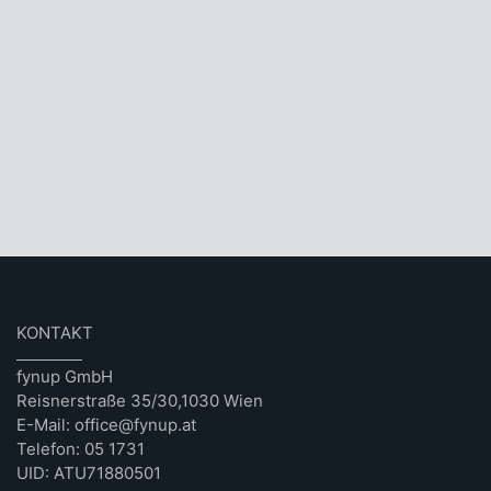
KONTAKT
fynup GmbH
Reisnerstraße 35/30,1030 Wien
E-Mail: office@fynup.at
Telefon: 05 1731
UID: ATU71880501