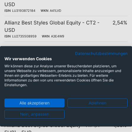
USD
ISIN
LU3193872184
WKN
A41LVD
Allianz Best Styles Global Equity - CT2 -
2,54%
USD
ISIN
LU2735508959
WKN
A3E4W9
Allianz Best Styles Global Equity - CT -
2,04%
Datenschutzbestimmungen
EUR
Wir verwenden Cookies
ISIN
LU1400637036
WKN
A2AHNB
Wir können diese zur Analyse unserer Besucherdaten platzieren, um
unsere Webseite zu verbessern, personalisierte Inhalte anzuzeigen und
Allianz Best Styles Global Equity - AT -
1,79%
Ihnen ein großartiges Webseiten-Erlebnis zu bieten. Für weitere
Informationen zu den von uns verwendeten Cookies öffnen Sie die
USD
Einstellungen.
ISIN
LU2710823126
WKN
A3EY0L
Allianz Best Styles Global Equity - ET (H2-
1,79%
Alle akzeptieren
Ablehnen
SGD) - SGD
ISIN
LU1914381329
WKN
A2N9LV
Nein, anpassen
Allianz Best Styles Global Equity - AT (H-
1,55%