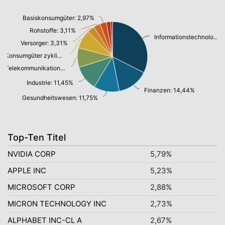
Basiskonsumgüter: 2,97%
Rohstoffe: 3,11%
Informationstechnologie: 32,47%
Versorger: 3,31%
Konsumgüter zyklisch: 8,71%
Telekommunikationsdienste, Breitband Internet: 9,00%
Industrie: 11,45%
Finanzen: 14,44%
Gesundheitswesen: 11,75%
Top-Ten Titel
NVIDIA CORP
5,79%
APPLE INC
5,23%
MICROSOFT CORP
2,88%
MICRON TECHNOLOGY INC
2,73%
ALPHABET INC-CL A
2,67%