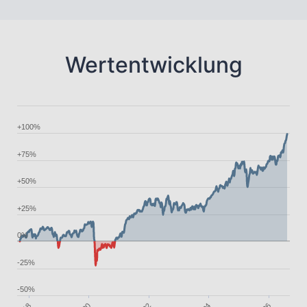
Wertentwicklung
+100%
+75%
+50%
+25%
0%
-25%
-50%