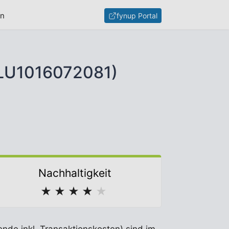
en
fynup Portal
 (LU1016072081)
Nachhaltigkeit
★
★
★
★
★