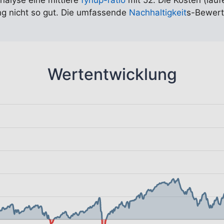
Analyse eine mittlere
fynup-ratio
mit 52. Die Kosten (lauf
ung nicht so gut. Die umfassende
Nachhaltigkeit
s-Bewert
Wertentwicklung