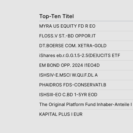
Top-Ten Titel
MYRA US EQUITY FD R EO
FLOSS.V ST.-BD OPPOR.IT
DT.BOERSE COM. XETRA-GOLD
iShares eb.r.G.G.1.5-2.5(DE)UCITS ETF
EM BOND OPP. 2024 I1EO4D
ISHSIV-E.MSCI W.QU.F.DL A
PHAIDROS FDS-CONSERVATI.B
ISHSIII-EO C.BD 1-5YR EOD
The Original Platform Fund Inhaber-Anteile I
KAPITAL PLUS I EUR