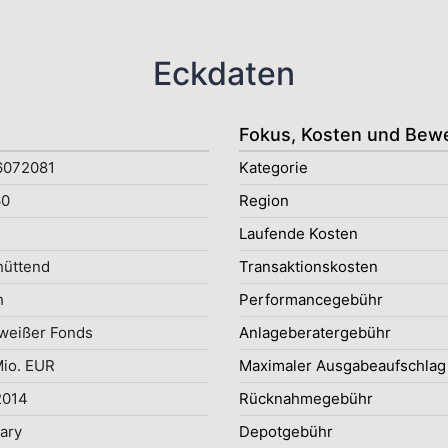
Eckdaten
Fokus, Kosten und Bew
6072081
Kategorie
0
Region
Laufende Kosten
hüttend
Transaktionskosten
h
Performancegebühr
weißer Fonds
Anlageberatergebühr
Mio. EUR
Maximaler Ausgabeaufschlag
2014
Rücknahmegebühr
uary
Depotgebühr