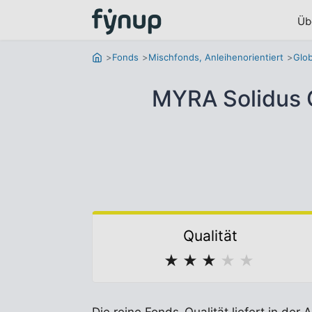
Üb
Fonds
Mischfonds, Anleihenorientiert
Glob
MYRA Solidus G
Qualität
★
★
★
★
★