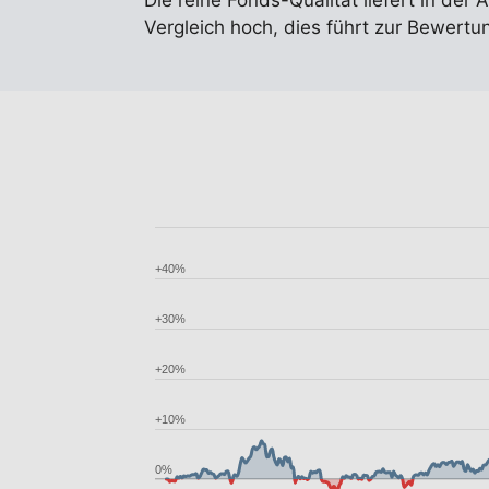
Die reine Fonds-Qualität liefert in der 
Vergleich hoch, dies führt zur Bewert
+40%
+30%
+20%
+10%
0%