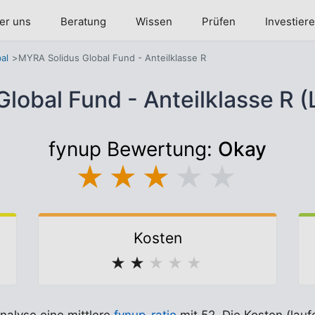
er uns
Beratung
Wissen
Prüfen
Investier
al
MYRA Solidus Global Fund - Anteilklasse R
lobal Fund - Anteilklasse R
fynup Bewertung:
Okay
★
★
★
★
★
Kosten
★
★
★
★
★