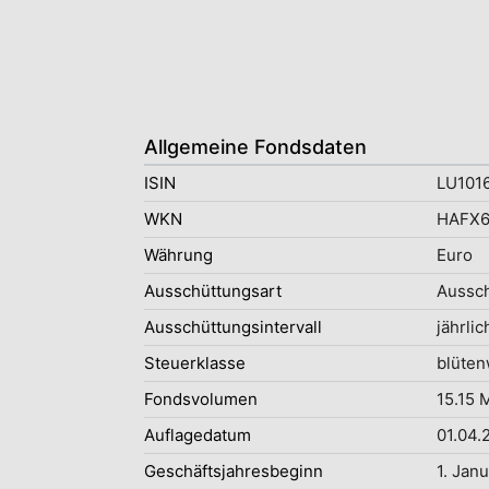
Allgemeine Fondsdaten
ISIN
LU101
WKN
HAFX6
Währung
Euro
Ausschüttungsart
Aussc
Ausschüttungsintervall
jährlic
Steuerklasse
blüten
Fondsvolumen
15.15 
Auflagedatum
01.04.
Geschäftsjahresbeginn
1. Jan