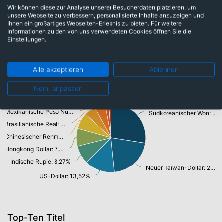
Wir können diese zur Analyse unserer Besucherdaten platzieren, um
Konsumgüter: 12,10%
unsere Webseite zu verbessern, personalisierte Inhalte anzuzeigen und
Ihnen ein großartiges Webseiten-Erlebnis zu bieten. Für weitere
Industrie: 16,71%
Informationen zu den von uns verwendeten Cookies öffnen Sie die
Einstellungen.
Währungen
Alle akzeptieren
Ablehnen
Nein, anpassen
Malaysische Ringgit: 1,64%
Mexikanische Peso Nuevo: 4,85%
Südkoreanischer Won: 26,41%
Brasilianische Real: 5,03%
Chinesischer Renminbi Yuan: 7,21%
Hongkong Dollar: 7,92%
Indische Rupie: 8,27%
Neuer Taiwan-Dollar: 20,03%
US-Dollar: 13,52%
Top-Ten Titel