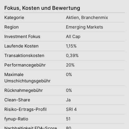
Fokus, Kosten und Bewertung
Kategorie
Aktien, Branchenmix
Region
Emerging Markets
Investment Fokus
All Cap
Laufende Kosten
1,15%
Transaktionskosten
0,39%
Performancegebühr
20%
Maximale
0%
Umschichtungsgebühr
Rücknahmegebühr
0%
Clean-Share
Ja
Risiko-Ertrags-Profil
SRI 4
fynup-Ratio
51
Nachhaltigkeit EDA-Score
80