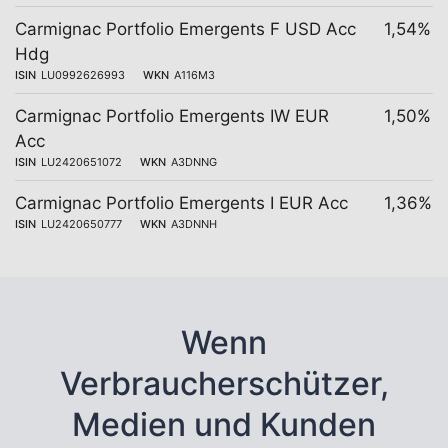
Carmignac Portfolio Emergents F USD Acc
1,54%
Hdg
ISIN
LU0992626993
WKN
A116M3
Carmignac Portfolio Emergents IW EUR
1,50%
Acc
ISIN
LU2420651072
WKN
A3DNNG
Carmignac Portfolio Emergents I EUR Acc
1,36%
ISIN
LU2420650777
WKN
A3DNNH
Wenn
Verbraucherschützer,
Medien und Kunden