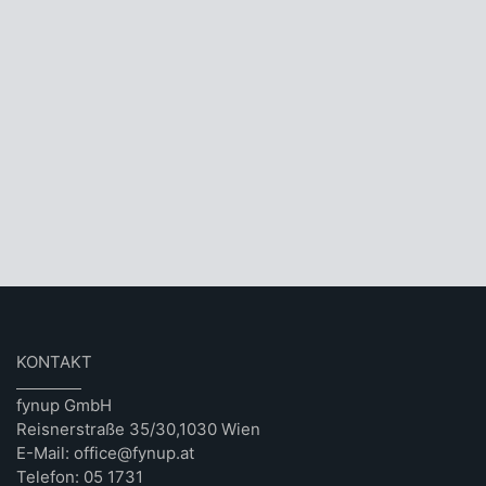
KONTAKT
fynup GmbH
Reisnerstraße 35/30,1030 Wien
E-Mail: office@fynup.at
Telefon: 05 1731