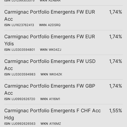
ISIN
LU1299303575
WKN
A2ABAA
Carmignac Portfolio Emergents FW EUR
1,74%
Acc
ISIN
LU1623762413
WKN
A2DSRQ
Carmignac Portfolio Emergents FW EUR
1,74%
Ydis
ISIN
LU3303594801
WKN
WK04ZJ
Carmignac Portfolio Emergents FW USD
1,74%
Acc
ISIN
LU3303594983
WKN
WK04ZK
Carmignac Portfolio Emergents FW GBP
1,74%
Acc
ISIN
LU0992626720
WKN
A116M1
Carmignac Portfolio Emergents F CHF Acc
1,55%
Hdg
ISIN
LU0992626563
WKN
A116MZ