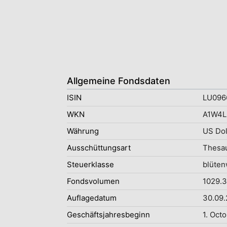
Allgemeine Fondsdaten
ISIN
LU096
WKN
A1W4L
Währung
US Dol
Ausschüttungsart
Thesau
Steuerklasse
blüten
Fondsvolumen
1029.3
Auflagedatum
30.09.
Geschäftsjahresbeginn
1. Oct