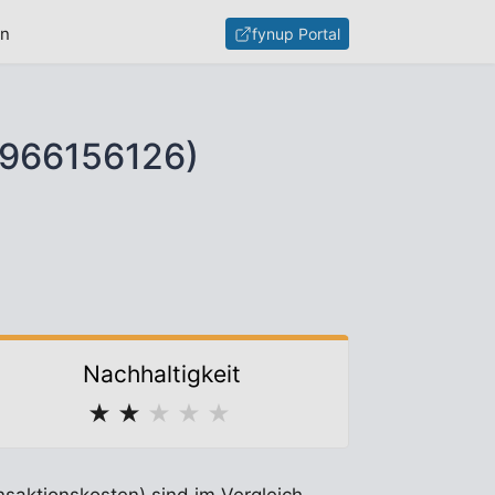
en
fynup Portal
0966156126)
Nachhaltigkeit
★
★
★
★
★