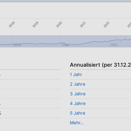
2021
2018
2022
2019
20
2020
2018
2020
2022
Annualisiert (per 31.12.
%
1 Jahr
2 Jahre
3 Jahre
%
4 Jahre
%
5 Jahre
Mehr...