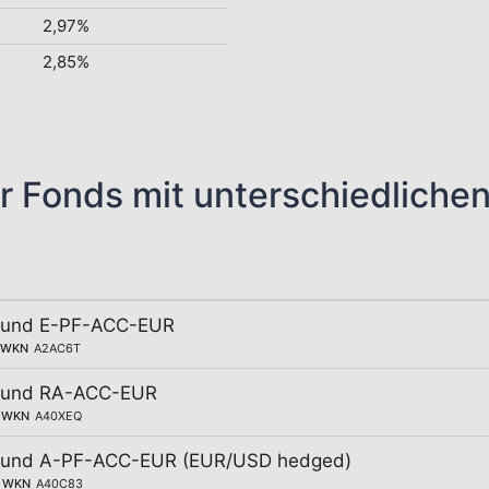
2,97%
2,85%
r Fonds mit unterschiedliche
 Fund E-PF-ACC-EUR
WKN
A2AC6T
 Fund RA-ACC-EUR
WKN
A40XEQ
 Fund A-PF-ACC-EUR (EUR/USD hedged)
WKN
A40C83