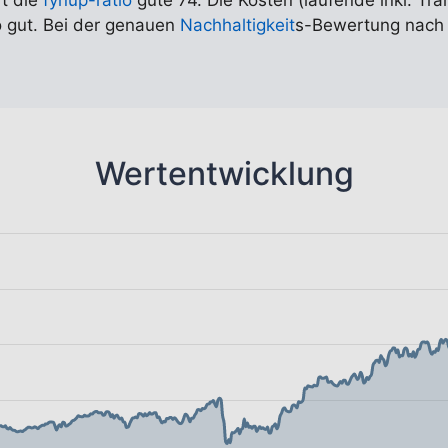
rt die
fynup-ratio
gute 74. Die Kosten (laufende inkl. Tra
o gut. Bei der genauen
Nachhaltigkeit
s-Bewertung nach E
Wertentwicklung