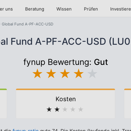
er uns
Beratung
Wissen
Prüfen
Investier
- Global Fund A-PF-ACC-USD
bal Fund A-PF-ACC-USD (LU
fynup Bewertung:
Gut
★
★
★
★
★
Kosten
★
★
★
★
★