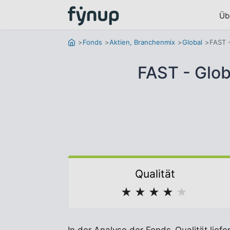
Üb
Fonds
Aktien, Branchenmix
Global
FAST 
FAST - Glo
Qualität
★
★
★
★
★