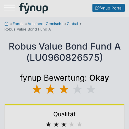
Menu
fynup Portal
Fonds
Anleihen, Gemischt
Global
Robus Value Bond Fund A
Robus Value Bond Fund A
(LU0960826575)
fynup Bewertung:
Okay
★
★
★
★
★
Qualität
★
★
★
★
★