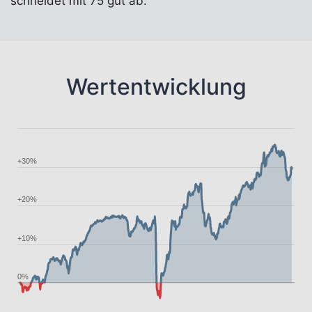
schneidet mit 75 gut ab.
Wertentwicklung
+30%
+20%
+10%
0%