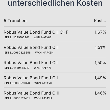
unterschiedlichen Kosten
5 Tranchen
Kosten
Robus Value Bond Fund C II CHF
1,67%
ISIN
LU1599103261
WKN
HAFX8E
Robus Value Bond Fund C II
1,51%
ISIN
LU0960826658
WKN
HAFX6N
Robus Value Bond Fund C I
1,50%
ISIN
LU1439458719
WKN
HAFX75
Robus Value Bond Fund G I
1,49%
ISIN
LU3030519378
WKN
A414VX
Robus Value Bond Fund G II
1,46%
ISIN
LU3030519451
WKN
A414VU