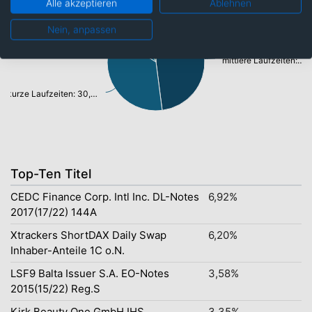
Alle akzeptieren
Ablehnen
lange Laufzeiten: 6,24%
sehr kurze Laufzeiten: 7,72%
Nein, anpassen
mittlere Laufzeiten: 41,25%
kurze Laufzeiten: 30,79%
Top-Ten Titel
CEDC Finance Corp. Intl Inc. DL-Notes
6,92%
2017(17/22) 144A
Xtrackers ShortDAX Daily Swap
6,20%
Inhaber-Anteile 1C o.N.
LSF9 Balta Issuer S.A. EO-Notes
3,58%
2015(15/22) Reg.S
Kirk Beauty One GmbH IHS
3,35%