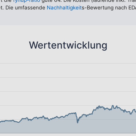
rt die
fynup-ratio
gute 64. Die Kosten (laufende inkl. Tr
tet. Die umfassende
Nachhaltigkeit
s-Bewertung nach EDA
Wertentwicklung