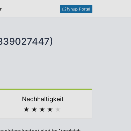
en
fynup Portal
0839027447)
Nachhaltigkeit
★
★
★
★
★