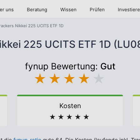
er uns
Beratung
Wissen
Prüfen
Investier
rackers Nikkei 225 UCITS ETF 1D
Nikkei 225 UCITS ETF 1D (LU
fynup Bewertung:
Gut
★
★
★
★
★
Kosten
★
★
★
★
★