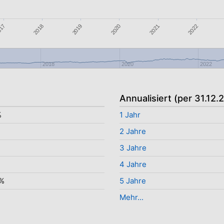
2020
017
2018
2021
2019
2022
2018
2020
2022
Annualisiert (per 31.12.
%
1 Jahr
2 Jahre
%
3 Jahre
%
4 Jahre
7%
5 Jahre
Mehr...