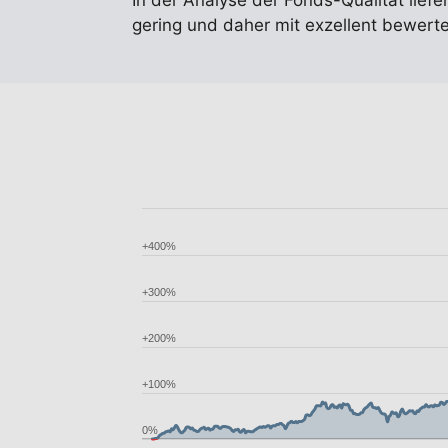
In der Analyse der Fonds-Qualität liefe
gering und daher mit exzellent bewer
+400%
+300%
+200%
+100%
0%