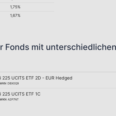
1,75%
1,67%
r Fonds mit unterschiedliche
ei 225 UCITS ETF 2D - EUR Hedged
WKN
DBX0Q9
ei 225 UCITS ETF 1C
WKN
A2P7NT