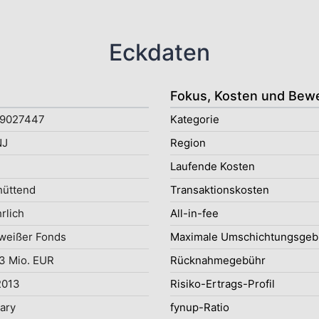
Eckdaten
Fokus, Kosten und Bew
9027447
Kategorie
NJ
Region
Laufende Kosten
hüttend
Transaktionskosten
rlich
All-in-fee
weißer Fonds
Maximale Umschichtungsgeb
3 Mio. EUR
Rücknahmegebühr
2013
Risiko-Ertrags-Profil
uary
fynup-Ratio