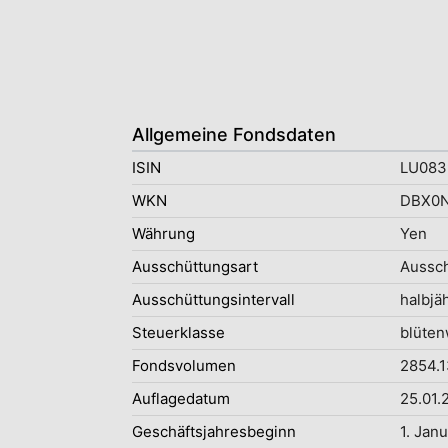
Allgemeine Fondsdaten
ISIN
LU083
WKN
DBX0
Währung
Yen
Ausschüttungsart
Aussc
Ausschüttungsintervall
halbjäh
Steuerklasse
blüten
Fondsvolumen
2854.1
Auflagedatum
25.01.
Geschäftsjahresbeginn
1. Jan