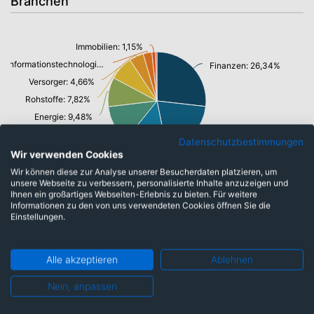
Branchen
Immobilien: 1,15%
Informationstechnologie/ Telekommunikation: 2,83%
Finanzen: 26,34%
Versorger: 4,66%
Rohstoffe: 7,82%
Energie: 9,48%
Gesundheitswesen: 12,11%
Konsumgüter: 19,67%
Datenschutzbestimmungen
Wir verwenden Cookies
Industrie: 13,76%
Wir können diese zur Analyse unserer Besucherdaten platzieren, um
unsere Webseite zu verbessern, personalisierte Inhalte anzuzeigen und
Ihnen ein großartiges Webseiten-Erlebnis zu bieten. Für weitere
Informationen zu den von uns verwendeten Cookies öffnen Sie die
Währungen
Einstellungen.
Schweizer Franken: 0,39%
Alle akzeptieren
Ablehnen
Euro: 8,29%
Nein, anpassen
US-Dollar: 28,87%