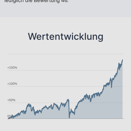
lediglich die Bewertung 46.
Wertentwicklung
+150%
+100%
+50%
0%