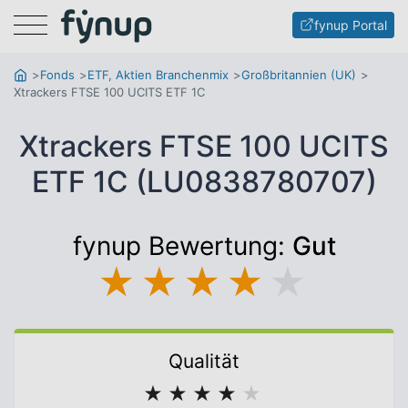
Menu
fynup Portal
Fonds
ETF, Aktien Branchenmix
Großbritannien (UK)
Xtrackers FTSE 100 UCITS ETF 1C
Xtrackers FTSE 100 UCITS
ETF 1C (LU0838780707)
fynup Bewertung:
Gut
★
★
★
★
★
Qualität
★
★
★
★
★