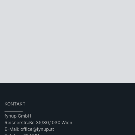
KONTAKT
fynup GmbH
Reisnerstraße 35/30,1030 Wien
E-Mail: office@fynup.at