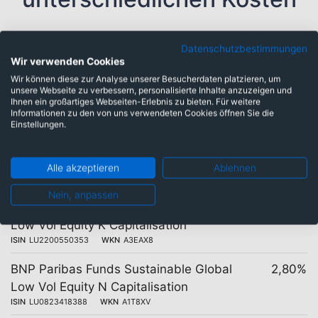
Datenschutzbestimmungen
24 Tranchen
Kosten
Wir verwenden Cookies
Wir können diese zur Analyse unserer Besucherdaten platzieren, um
BNP Paribas Funds Sustainable Global
3,05%
unsere Webseite zu verbessern, personalisierte Inhalte anzuzeigen und
Low Vol Equity B USD Capitalisation
Ihnen ein großartiges Webseiten-Erlebnis zu bieten. Für weitere
Informationen zu den von uns verwendeten Cookies öffnen Sie die
ISIN
LU2200550197
WKN
A3EAX9
Einstellungen.
BNP Paribas Funds Sustainable Global
3,05%
Low Vol Equity B USD MD Distribution
Alle akzeptieren
Ablehnen
ISIN
LU2200550270
WKN
A3EAYA
Nein, anpassen
BNP Paribas Funds Sustainable Global
2,80%
Low Vol Equity K Capitalisation
ISIN
LU2200550353
WKN
A3EAX8
BNP Paribas Funds Sustainable Global
2,80%
Low Vol Equity N Capitalisation
ISIN
LU0823418388
WKN
A1T8XV