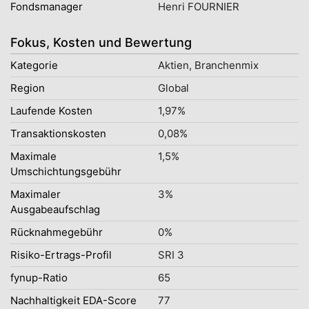
Fondsmanager
Henri FOURNIER
Fokus, Kosten und Bewertung
Kategorie
Aktien, Branchenmix
Region
Global
Laufende Kosten
1,97%
Transaktionskosten
0,08%
Maximale
1,5%
Umschichtungsgebühr
Maximaler
3%
Ausgabeaufschlag
Rücknahmegebühr
0%
Risiko-Ertrags-Profil
SRI 3
fynup-Ratio
65
Nachhaltigkeit EDA-Score
77