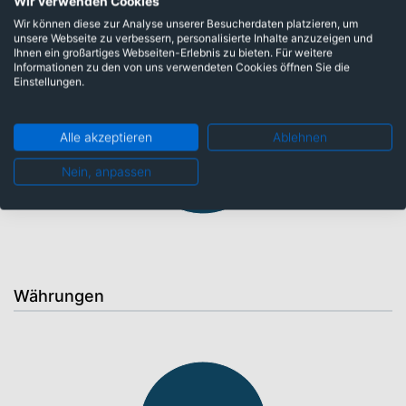
Wir verwenden Cookies
Laufzeiten
Wir können diese zur Analyse unserer Besucherdaten platzieren, um
unsere Webseite zu verbessern, personalisierte Inhalte anzuzeigen und
Ihnen ein großartiges Webseiten-Erlebnis zu bieten. Für weitere
Informationen zu den von uns verwendeten Cookies öffnen Sie die
sehr kurze Laufzeiten: 1,07%
Einstellungen.
lange Laufzeiten: 12,16%
Alle akzeptieren
Ablehnen
kurze Laufzeiten: 55,83%
mittlere Laufzeiten: 30,93%
Nein, anpassen
Währungen