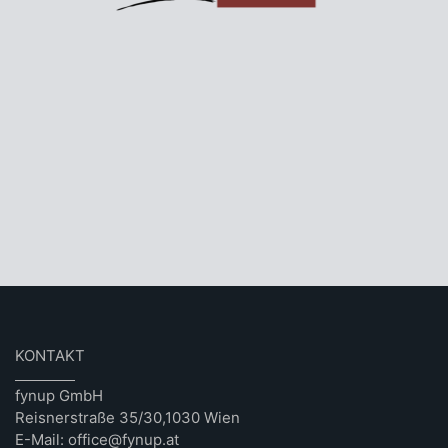
KONTAKT
fynup GmbH
Reisnerstraße 35/30,1030 Wien
E-Mail: office@fynup.at