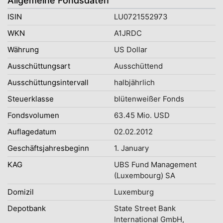
Allgemeine Fondsdaten
ISIN
LU0721552973
WKN
A1JRDC
Währung
US Dollar
Ausschüttungsart
Ausschüttend
Ausschüttungsintervall
halbjährlich
Steuerklasse
blütenweißer Fonds
Fondsvolumen
63.45 Mio. USD
Auflagedatum
02.02.2012
Geschäftsjahresbeginn
1. January
KAG
UBS Fund Management
(Luxembourg) SA
Domizil
Luxemburg
Depotbank
State Street Bank
International GmbH,