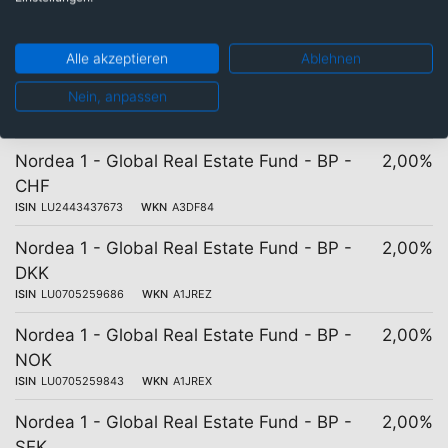
SGD
ISIN
LU2887856784
WKN
A40YBV
Alle akzeptieren
Ablehnen
Nordea 1 - Global Real Estate Fund - HM -
2,02%
Nein, anpassen
SGD
ISIN
LU2887856602
WKN
A40YBW
Nordea 1 - Global Real Estate Fund - BP -
2,00%
CHF
ISIN
LU2443437673
WKN
A3DF84
Nordea 1 - Global Real Estate Fund - BP -
2,00%
DKK
ISIN
LU0705259686
WKN
A1JREZ
Nordea 1 - Global Real Estate Fund - BP -
2,00%
NOK
ISIN
LU0705259843
WKN
A1JREX
Nordea 1 - Global Real Estate Fund - BP -
2,00%
SEK