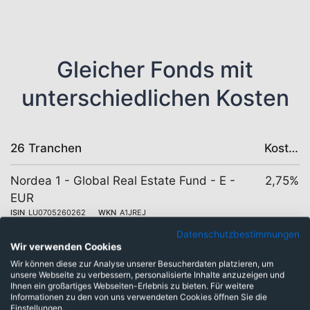
Gleicher Fonds mit
unterschiedlichen Kosten
26 Tranchen
Kosten
Nordea 1 - Global Real Estate Fund - E -
2,75%
EUR
ISIN
LU0705260262
WKN
A1JREJ
Datenschutzbestimmungen
Nordea 1 - Global Real Estate Fund - E -
2,75%
Wir verwenden Cookies
USD
Wir können diese zur Analyse unserer Besucherdaten platzieren, um
ISIN
LU0705260429
WKN
A1JREH
unsere Webseite zu verbessern, personalisierte Inhalte anzuzeigen und
Ihnen ein großartiges Webseiten-Erlebnis zu bieten. Für weitere
Informationen zu den von uns verwendeten Cookies öffnen Sie die
Nordea 1 - Global Real Estate Fund - HB -
2,05%
Einstellungen.