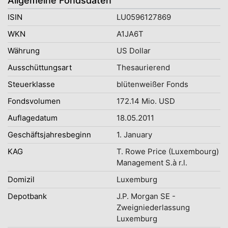
Allgemeine Fondsdaten
ISIN
LU0596127869
WKN
A1JA6T
Währung
US Dollar
Ausschüttungsart
Thesaurierend
Steuerklasse
blütenweißer Fonds
Fondsvolumen
172.14 Mio. USD
Auflagedatum
18.05.2011
Geschäftsjahresbeginn
1. January
KAG
T. Rowe Price (Luxembourg)
Management S.à r.l.
Domizil
Luxemburg
Depotbank
J.P. Morgan SE -
Zweigniederlassung
Luxemburg