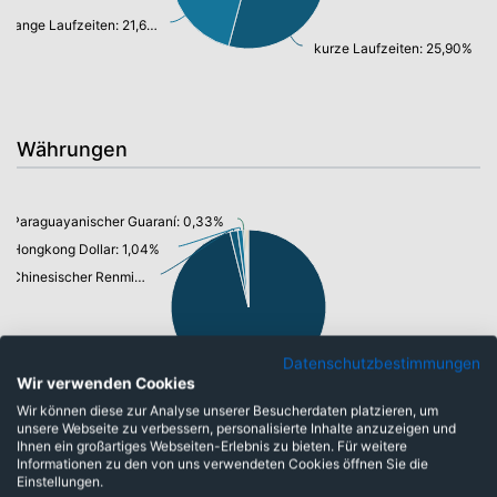
lange Laufzeiten: 21,66%
kurze Laufzeiten: 25,90%
Währungen
Paraguayanischer Guaraní: 0,33%
Hongkong Dollar: 1,04%
Chinesischer Renminbi Yuan: 1,56%
Datenschutzbestimmungen
Wir verwenden Cookies
US-Dollar: 92,78%
Wir können diese zur Analyse unserer Besucherdaten platzieren, um
unsere Webseite zu verbessern, personalisierte Inhalte anzuzeigen und
Ihnen ein großartiges Webseiten-Erlebnis zu bieten. Für weitere
Informationen zu den von uns verwendeten Cookies öffnen Sie die
Einstellungen.
Top-Ten Titel