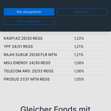
STAND.CHAR. 20/36 FLR MTN
1,48%
Alle akzeptieren
Ablehnen
HTA GROUP 24/29 REGS
1,27%
Nein, anpassen
ORLEN S.A. 25/35 REGS
1,26%
VIVO EN.INV.20/27 REGS
1,25%
KASPI.KZ 25/30 REGS
1,22%
YPF 24/31 REGS
1,21%
RAJHI SUKUK 25/36 FLR MTN
1,21%
MSU ENERGY 24/30 REGS
1,08%
TELECOM ARG. 25/33 REGS
1,06%
PROSUS 21/31 MTN REGS
1,05%
Gleicher Fonds mit