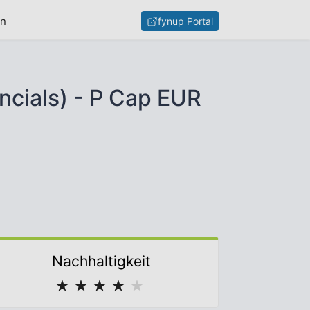
en
fynup Portal
ncials) - P Cap EUR
Nachhaltigkeit
★
★
★
★
★