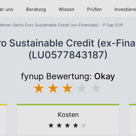
er uns
Beratung
Wissen
Prüfen
Investier
ldman Sachs Euro Sustainable Credit (ex-Financials) - P Cap EUR
 Sustainable Credit (ex-Fina
(LU0577843187)
fynup Bewertung:
Okay
★
★
★
★
★
Kosten
★
★
★
★
★