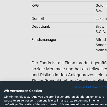
KAG
Goldm
B.V.
Domizil
Luxem
Depotbank
Brown 
S.C.A.
Fondsmanager
Alfred
Annemi
Naitha
Der Fonds ist als Finanzprodukt gemäß 
soziale Merkmale und hat ein teilweise
und Risiken in den Anlageprozess ein.
Sie im Prospektanhang "Vorvertraglic
professional/funds/documents.
Datenschutzbestimm
Wir verwenden Cookies
Wir können diese zur Analyse unserer Besucherdaten platzieren, um unsere
Webseite zu verbessern, personalisierte Inhalte anzuzeigen und Ihnen ein
großartiges Webseiten-Erlebnis zu bieten. Für weitere Informationen zu den v