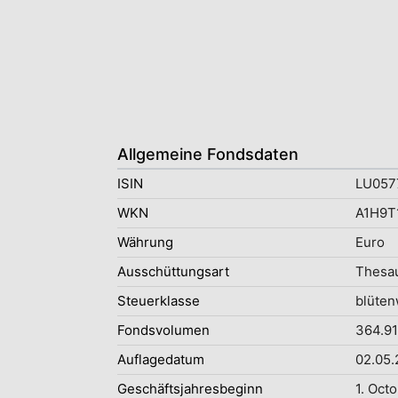
Allgemeine Fondsdaten
ISIN
LU057
WKN
A1H9T
Währung
Euro
Ausschüttungsart
Thesau
Steuerklasse
blüten
Fondsvolumen
364.91
Auflagedatum
02.05.
Geschäftsjahresbeginn
1. Oct