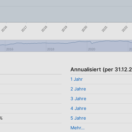
2019
2021
2016
2018
2020
2022
2017
2016
2018
2020
2
Annualisiert (per 31.12.
1 Jahr
2 Jahre
3 Jahre
4 Jahre
0%
5 Jahre
Mehr...