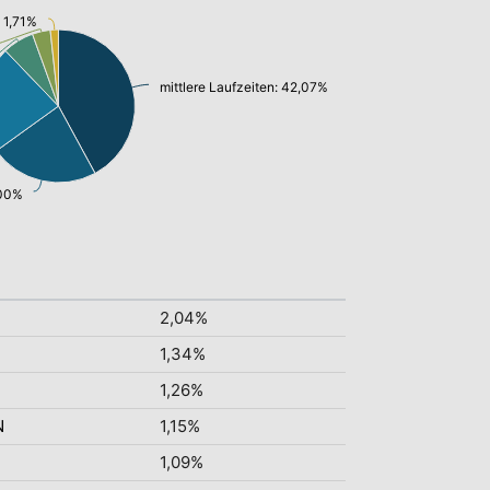
 1,71%
mittlere Laufzeiten: 42,07%
,00%
2,04%
1,34%
1,26%
N
1,15%
1,09%