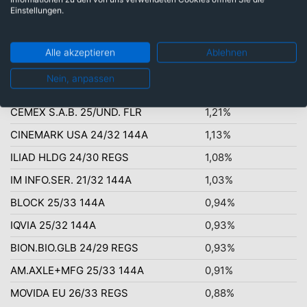
Einstellungen.
währungsgesichert: 100,00%
Alle akzeptieren
Ablehnen
Top-Ten Titel
Nein, anpassen
HT TROPLAST REGS 23/28
1,67%
CEMEX S.A.B. 25/UND. FLR
1,21%
CINEMARK USA 24/32 144A
1,13%
ILIAD HLDG 24/30 REGS
1,08%
IM INFO.SER. 21/32 144A
1,03%
BLOCK 25/33 144A
0,94%
IQVIA 25/32 144A
0,93%
BION.BIO.GLB 24/29 REGS
0,93%
AM.AXLE+MFG 25/33 144A
0,91%
MOVIDA EU 26/33 REGS
0,88%