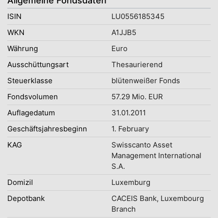
Allgemeine Fondsdaten
ISIN
LU0556185345
WKN
A1JJB5
Währung
Euro
Ausschüttungsart
Thesaurierend
Steuerklasse
blütenweißer Fonds
Fondsvolumen
57.29 Mio. EUR
Auflagedatum
31.01.2011
Geschäftsjahresbeginn
1. February
KAG
Swisscanto Asset
Management International
S.A.
Domizil
Luxemburg
Depotbank
CACEIS Bank, Luxembourg
Branch