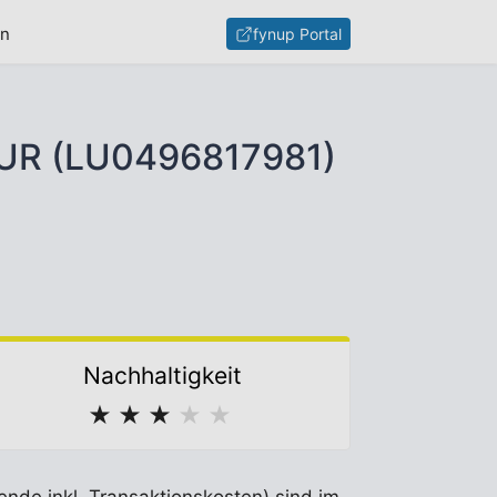
en
fynup Portal
 EUR (LU0496817981)
Nachhaltigkeit
★
★
★
★
★