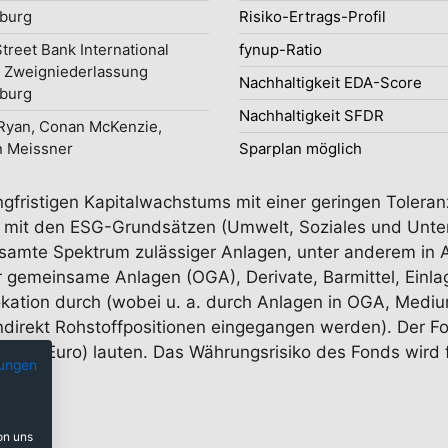
burg
Risiko-Ertrags-Profil
Street Bank International
fynup-Ratio
 Zweigniederlassung
Nachhaltigkeit EDA-Score
burg
Nachhaltigkeit SFDR
yan, Conan McKenzie,
 Meissner
Sparplan möglich
angfristigen Kapitalwachstums mit einer geringen Toleran
die mit den ESG-Grundsätzen (Umwelt, Soziales und Unte
esamte Spektrum zulässiger Anlagen, unter anderem in A
r gemeinsame Anlagen (OGA), Derivate, Barmittel, Einl
llokation durch (wobei u. a. durch Anlagen in OGA, Med
ndirekt Rohstoffpositionen eingegangen werden). Der F
rung (Euro) lauten. Das Währungsrisiko des Fonds wird 
ungen
on uns