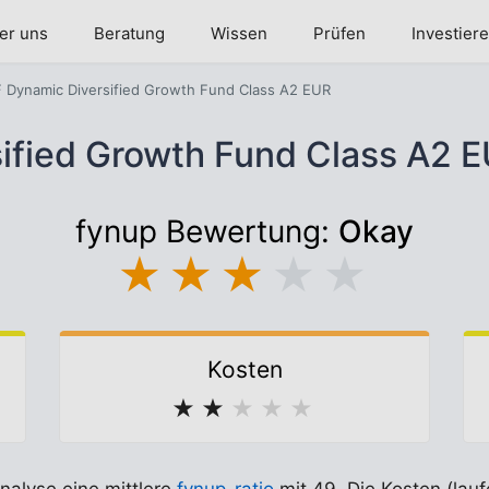
er uns
Beratung
Wissen
Prüfen
Investier
 Dynamic Diversified Growth Fund Class A2 EUR
ified Growth Fund Class A2
fynup Bewertung:
Okay
★
★
★
★
★
Kosten
★
★
★
★
★