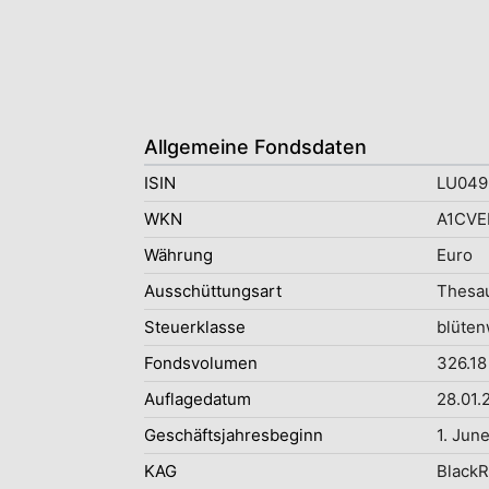
Allgemeine Fondsdaten
ISIN
LU049
WKN
A1CVE
Währung
Euro
Ausschüttungsart
Thesau
Steuerklasse
blüten
Fondsvolumen
326.18
Auflagedatum
28.01.
Geschäftsjahresbeginn
1. Jun
KAG
BlackR