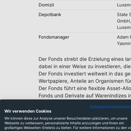
Domizil
Luxem
Depotbank
State 
GmbH,
Luxem
Fondsmanager
Adam R
Yasmin
Der Fonds strebt die Erzielung eines l
dabei in einer Weise zu investieren, 
Der Fonds investiert weltweit in das g
Wertpapiere, Anteile an Organismen fü
Der Fonds führt eine flexible Asset-A
Fonds und Derivate auf Warenindizes i
anlegen, die nicht auf die Referenzwäh
Datenschutzbestimm
Wir verwenden Cookies
Wir können diese zur Analyse unserer Besucherdaten platzieren, um unsere
Webseite zu verbessern, personalisierte Inhalte anzuzeigen und Ihnen ein
großartiges Webseiten-Erlebnis zu bieten. Für weitere Informationen zu den v