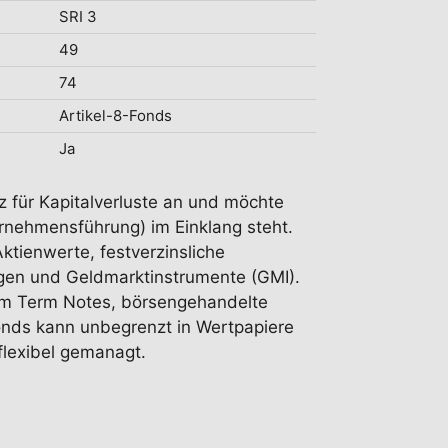
SRI 3
49
74
Artikel-8-Fonds
Ja
z für Kapitalverluste an und möchte
rnehmensführung) im Einklang steht.
ktienwerte, festverzinsliche
agen und Geldmarktinstrumente (GMI).
ium Term Notes, börsengehandelte
onds kann unbegrenzt in Wertpapiere
flexibel gemanagt.