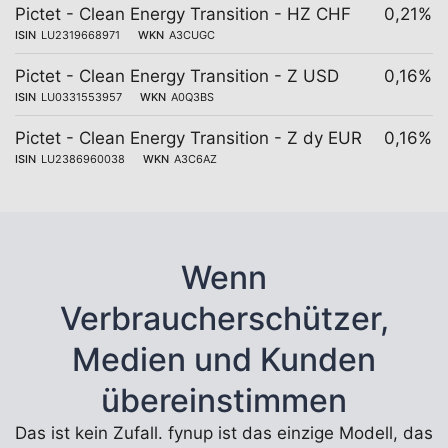
Pictet - Clean Energy Transition - HZ CHF
0,21%
ISIN
LU2319668971
WKN
A3CUGC
Pictet - Clean Energy Transition - Z USD
0,16%
ISIN
LU0331553957
WKN
A0Q3BS
Pictet - Clean Energy Transition - Z dy EUR
0,16%
ISIN
LU2386960038
WKN
A3C6AZ
Wenn
Verbraucherschützer,
Medien und Kunden
übereinstimmen
Das ist kein Zufall. fynup ist das einzige Modell, das