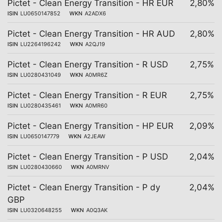
Pictet - Clean Energy Transition - HR EUR
2,80%
ISIN
LU0650147852
WKN
A2ADX6
Pictet - Clean Energy Transition - HR AUD
2,80%
ISIN
LU2264196242
WKN
A2QJ19
Pictet - Clean Energy Transition - R USD
2,75%
ISIN
LU0280431049
WKN
A0MR6Z
Pictet - Clean Energy Transition - R EUR
2,75%
ISIN
LU0280435461
WKN
A0MR60
Pictet - Clean Energy Transition - HP EUR
2,09%
ISIN
LU0650147779
WKN
A2JEAW
Pictet - Clean Energy Transition - P USD
2,04%
ISIN
LU0280430660
WKN
A0MRNV
Pictet - Clean Energy Transition - P dy
2,04%
GBP
ISIN
LU0320648255
WKN
A0Q3AK