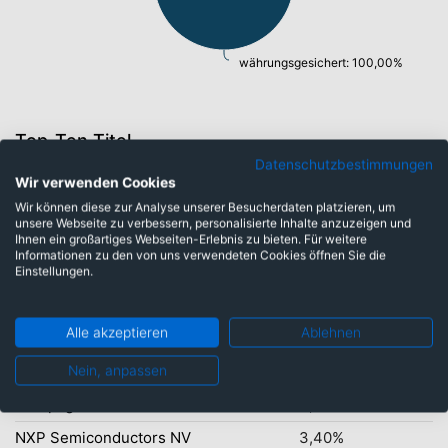
währungsgesichert: 100,00%
Top-Ten Titel
Datenschutzbestimmungen
Broadcom Inc.
6,18%
Wir verwenden Cookies
Applied Materials Inc.
5,87%
Wir können diese zur Analyse unserer Besucherdaten platzieren, um
unsere Webseite zu verbessern, personalisierte Inhalte anzuzeigen und
Infineon Technologies AG
4,69%
Ihnen ein großartiges Webseiten-Erlebnis zu bieten. Für weitere
Informationen zu den von uns verwendeten Cookies öffnen Sie die
Marvell Technology Inc.
Einstellungen.
3,97%
ASML Holding N.V.
3,85%
Alle akzeptieren
Ablehnen
Builders Firstsource Inc.
3,63%
Xcel Energy Inc.
Nein, anpassen
3,59%
Compagnie de Saint-Gobain S.A.
3,46%
NXP Semiconductors NV
3,40%