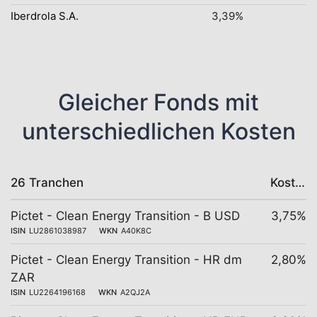
Iberdrola S.A.
3,39%
Gleicher Fonds mit
unterschiedlichen Kosten
26 Tranchen
Kosten
Pictet - Clean Energy Transition - B USD
3,75%
ISIN
LU2861038987
WKN
A40K8C
Pictet - Clean Energy Transition - HR dm
2,80%
ZAR
ISIN
LU2264196168
WKN
A2QJ2A