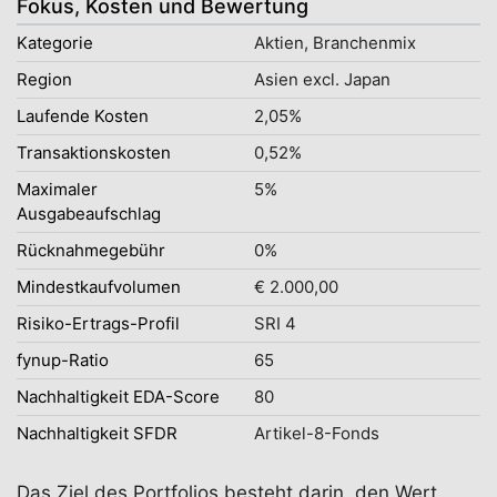
Fokus, Kosten und Bewertung
Kategorie
Aktien, Branchenmix
Region
Asien excl. Japan
Laufende Kosten
2,05%
Transaktionskosten
0,52%
Maximaler
5%
Ausgabeaufschlag
Rücknahmegebühr
0%
Mindestkaufvolumen
€ 2.000,00
Risiko-Ertrags-Profil
SRI 4
fynup-Ratio
65
Nachhaltigkeit EDA-Score
80
Nachhaltigkeit SFDR
Artikel-8-Fonds
Das Ziel des Portfolios besteht darin, den Wert