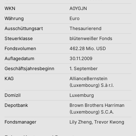
WKN
A0YGJN
Währung
Euro
Ausschüttungsart
Thesaurierend
Steuerklasse
blütenweißer Fonds
Fondsvolumen
462.28 Mio. USD
Auflagedatum
30.11.2009
Geschäftsjahresbeginn
1. September
KAG
AllianceBernstein
(Luxembourg) S.à r.l.
Domizil
Luxemburg
Depotbank
Brown Brothers Harriman
(Luxembourg) S.C.A.
Fondsmanager
Lily Zheng, Trevor Kwong