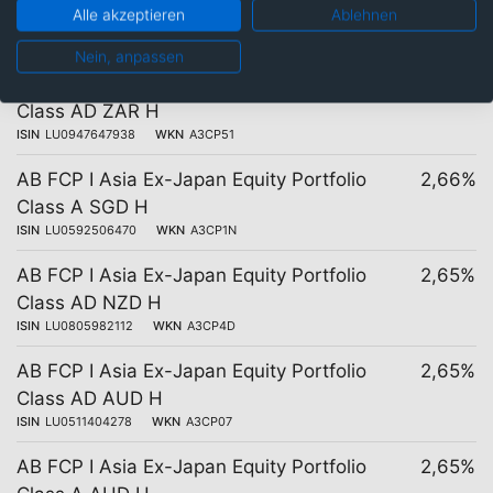
Class C
Alle akzeptieren
Ablehnen
ISIN
LU0469270366
WKN
A0YGJX
Nein, anpassen
AB FCP I Asia Ex-Japan Equity Portfolio
2,69%
Class AD ZAR H
ISIN
LU0947647938
WKN
A3CP51
AB FCP I Asia Ex-Japan Equity Portfolio
2,66%
Class A SGD H
ISIN
LU0592506470
WKN
A3CP1N
AB FCP I Asia Ex-Japan Equity Portfolio
2,65%
Class AD NZD H
ISIN
LU0805982112
WKN
A3CP4D
AB FCP I Asia Ex-Japan Equity Portfolio
2,65%
Class AD AUD H
ISIN
LU0511404278
WKN
A3CP07
AB FCP I Asia Ex-Japan Equity Portfolio
2,65%