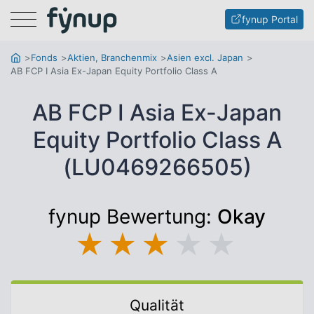
Menu
fynup Portal
Fonds
Aktien, Branchenmix
Asien excl. Japan
AB FCP I Asia Ex-Japan Equity Portfolio Class A
AB FCP I Asia Ex-Japan
Equity Portfolio Class A
(LU0469266505)
fynup Bewertung:
Okay
★
★
★
★
★
Qualität