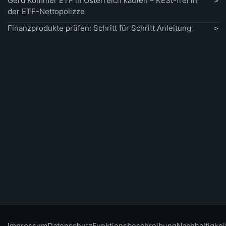
Gerd Kommer ETF in Österreich kaufen – KESt-frei in
der ETF-Nettopolizze
Finanzprodukte prüfen: Schritt für Schritt Anleitung
Impressum
Datenschutz
Funktionsbeschreibung
Nachhaltigkei