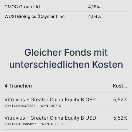
CMOC Group Ltd.
4,16%
WUXI Biologics (Cayman) Inc.
4,04%
Gleicher Fonds mit
unterschiedlichen Kosten
4 Tranchen
Kosten
Vitruvius - Greater China Equity B GBP
5,52%
ISIN
LU0514375517
WKN
A1CZD7
Vitruvius - Greater China Equity B USD
5,52%
ISIN
LU0431685097
WKN
A0X9LD