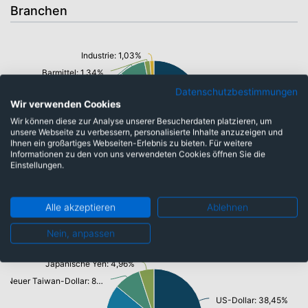
Branchen
Industrie: 1,03%
Barmittel: 1,34%
Gesundheitswesen: 6,49%
Datenschutzbestimmungen
Wir verwenden Cookies
Konsumgüter: 11,51%
Informationstechnologie/ Telekommunikation: 40,80%
Wir können diese zur Analyse unserer Besucherdaten platzieren, um
unsere Webseite zu verbessern, personalisierte Inhalte anzuzeigen und
Ihnen ein großartiges Webseiten-Erlebnis zu bieten. Für weitere
Rohstoffe: 12,89%
Informationen zu den von uns verwendeten Cookies öffnen Sie die
Einstellungen.
Alle akzeptieren
Ablehnen
Währungen
Nein, anpassen
Japanische Yen: 4,96%
Neuer Taiwan-Dollar: 8,90%
US-Dollar: 38,45%