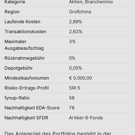
Kategorie
Aktien, Branchenmix
Region
Großchina
Laufende Kosten
2,89%
Transaktionskosten
2,63%
Maximaler
3%
Ausgabeaufschlag
Rücknahmegebühr
0%
Depotgebühr
0,05%
Mindestkaufvolumen
€ 5.000,00
Risiko-Ertrags-Profil
SRI 5
fynup-Ratio
58
Nachhaltigkeit EDA-Score
78
Nachhaltigkeit SFDR
Artikel-6-Fonds
Das Anlageziel des Portfolios besteht in der