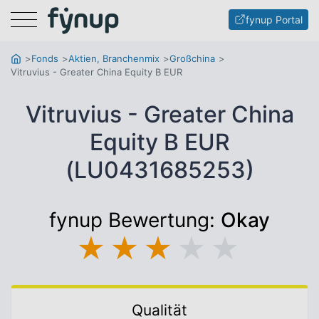
Menu
fynup Portal
Fonds
Aktien, Branchenmix
Großchina
Vitruvius - Greater China Equity B EUR
Vitruvius - Greater China
Equity B EUR
(LU0431685253)
fynup Bewertung:
Okay
★
★
★
★
★
Qualität