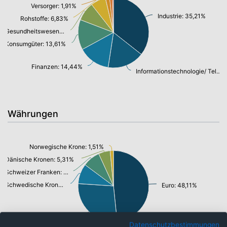
Versorger: 1,91%
Industrie: 35,21%
Rohstoffe: 6,83%
Gesundheitswesen: 8,47%
Konsumgüter: 13,61%
Finanzen: 14,44%
Informationstechnologie/ Telekommunikation: 16,61%
Währungen
Norwegische Krone: 1,51%
Dänische Kronen: 5,31%
Schweizer Franken: 7,90%
Schwedische Krone: 9,09%
Euro: 48,11%
Pfund Sterling: 27,53%
Datenschutzbestimmungen