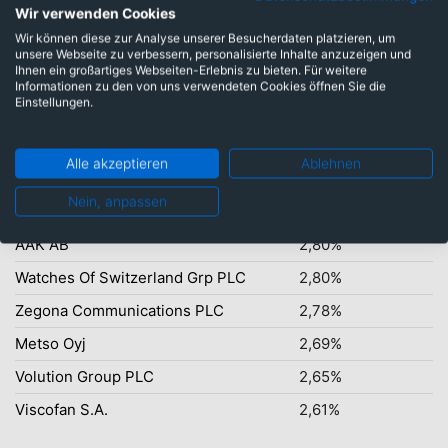
Wir verwenden Cookies
Wir können diese zur Analyse unserer Besucherdaten platzieren, um
unsere Webseite zu verbessern, personalisierte Inhalte anzuzeigen und
Ihnen ein großartiges Webseiten-Erlebnis zu bieten. Für weitere
Top-Ten Titel
Informationen zu den von uns verwendeten Cookies öffnen Sie die
Einstellungen.
Spie S.A.
3,47%
SIG Group AG
3,34%
Alle akzeptieren
Ablehnen
Munters Group AB
2,97%
Nein, anpassen
Informa PLC
2,82%
AAK AB
2,80%
Watches Of Switzerland Grp PLC
2,80%
Zegona Communications PLC
2,78%
Metso Oyj
2,69%
Volution Group PLC
2,65%
Viscofan S.A.
2,61%