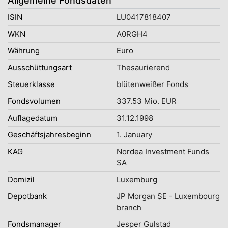
Allgemeine Fondsdaten
ISIN
LU0417818407
WKN
A0RGH4
Währung
Euro
Ausschüttungsart
Thesaurierend
Steuerklasse
blütenweißer Fonds
Fondsvolumen
337.53 Mio. EUR
Auflagedatum
31.12.1998
Geschäftsjahresbeginn
1. January
KAG
Nordea Investment Funds
SA
Domizil
Luxemburg
Depotbank
JP Morgan SE - Luxembourg
branch
Fondsmanager
Jesper Gulstad