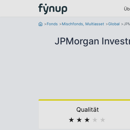
Üb
Fonds
Mischfonds, Multiasset
Global
JPM
JPMorgan Investm
Qualität
★
★
★
★
★