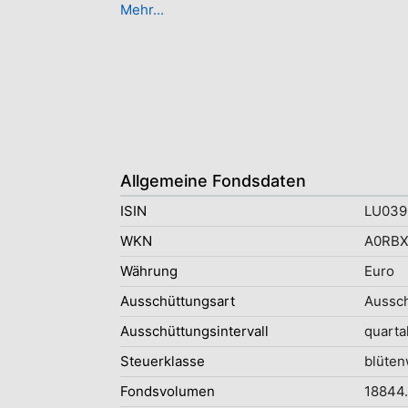
Mehr...
Allgemeine Fondsdaten
ISIN
LU039
WKN
A0RBX
Währung
Euro
Ausschüttungsart
Aussc
Ausschüttungsintervall
quarta
Steuerklasse
blüten
Fondsvolumen
18844.