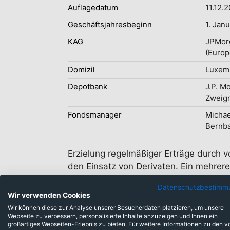
Auflagedatum
11.12.
Geschäftsjahresbeginn
1. Jan
KAG
JPMor
(Europ
Domizil
Luxem
Depotbank
J.P. M
Zweig
Fondsmanager
Michae
Bernba
Erzielung regelmäßiger Erträge durch 
den Einsatz von Derivaten. Ein mehrer
Anlageplattform von JPMorgan Asset Ma
Datenschutzbestimm
Ansichten der Anlageverwalter auf der
Wir verwenden Cookies
Wir können diese zur Analyse unserer Besucherdaten platzieren, um unsere
Webseite zu verbessern, personalisierte Inhalte anzuzeigen und Ihnen ein
großartiges Webseiten-Erlebnis zu bieten. Für weitere Informationen zu den v