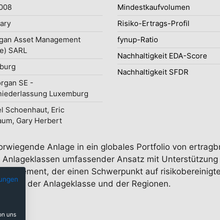
2008
Mindestkaufvolumen
uary
Risiko-Ertrags-Profil
gan Asset Management
fynup-Ratio
e) SARL
Nachhaltigkeit EDA-Score
burg
Nachhaltigkeit SFDR
organ SE -
niederlassung Luxemburg
l Schoenhaut, Eric
um, Gary Herbert
vorwiegende Anlage in ein globales Portfolio von ertra
e Anlageklassen umfassender Ansatz mit Unterstützung d
nagement, der einen Schwerpunkt auf risikobereinigte 
ungen
 Ebene der Anlageklasse und der Regionen.
on uns