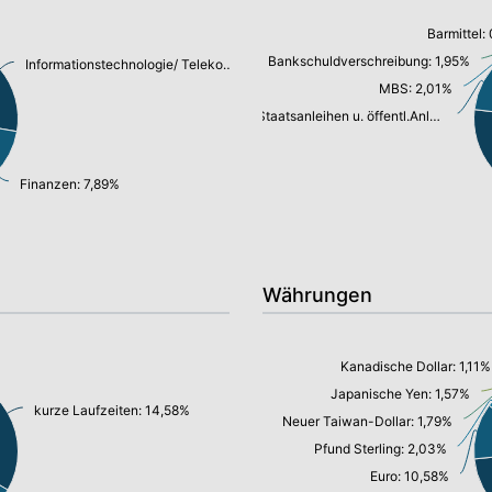
Barmittel:
Bankschuldverschreibung: 1,95%
Informationstechnologie/ Telekommunikation: 11,08%
MBS: 2,01%
Staatsanleihen u. öffentl.Anleihen: 5,33%
Finanzen: 7,89%
Währungen
Kanadische Dollar: 1,11%
Japanische Yen: 1,57%
kurze Laufzeiten: 14,58%
Neuer Taiwan-Dollar: 1,79%
Pfund Sterling: 2,03%
Euro: 10,58%