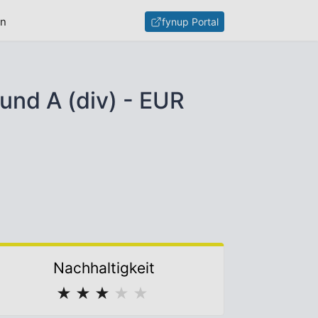
en
fynup Portal
und A (div) - EUR
Nachhaltigkeit
★
★
★
★
★