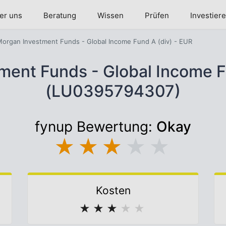
er uns
Beratung
Wissen
Prüfen
Investier
organ Investment Funds - Global Income Fund A (div) - EUR
ent Funds - Global Income F
(LU0395794307)
fynup Bewertung:
Okay
★
★
★
★
★
Kosten
★
★
★
★
★