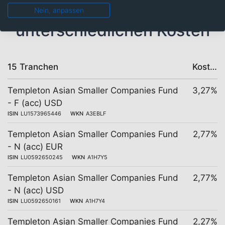
Gleicher Fonds mit
Nein, anpassen
unterschiedlichen Kosten
15 Tranchen
Kosten
Templeton Asian Smaller Companies Fund
3,27%
- F (acc) USD
ISIN
LU1573965446
WKN
A3EBLF
Templeton Asian Smaller Companies Fund
2,77%
- N (acc) EUR
ISIN
LU0592650245
WKN
A1H7Y5
Templeton Asian Smaller Companies Fund
2,77%
- N (acc) USD
ISIN
LU0592650161
WKN
A1H7Y4
Templeton Asian Smaller Companies Fund
2,27%