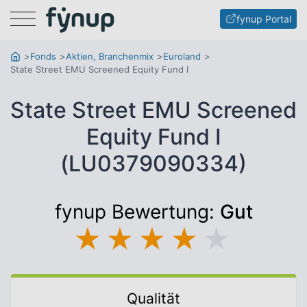
Menu
fynup Portal
Fonds
Aktien, Branchenmix
Euroland
State Street EMU Screened Equity Fund I
State Street EMU Screened
Equity Fund I
(LU0379090334)
fynup Bewertung:
Gut
★
★
★
★
★
Qualität