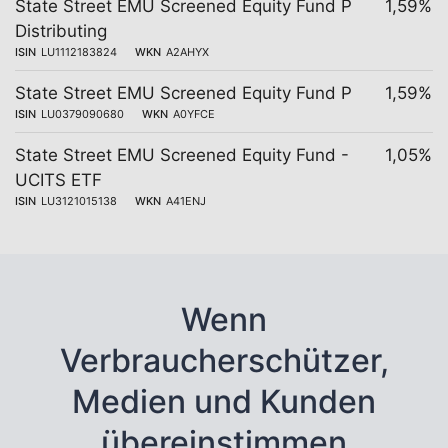
State Street EMU Screened Equity Fund P
1,59%
Distributing
ISIN
LU1112183824
WKN
A2AHYX
State Street EMU Screened Equity Fund P
1,59%
ISIN
LU0379090680
WKN
A0YFCE
State Street EMU Screened Equity Fund -
1,05%
UCITS ETF
ISIN
LU3121015138
WKN
A41ENJ
Wenn
Verbraucherschützer,
Medien und Kunden
übereinstimmen