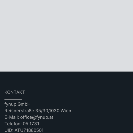
KONTAKT
fynup GmbH
Reisnerstraße 35/30,1030 Wien
E-Mail: office@fynup.at
Telefon: 05 1731
UID: ATU71880501