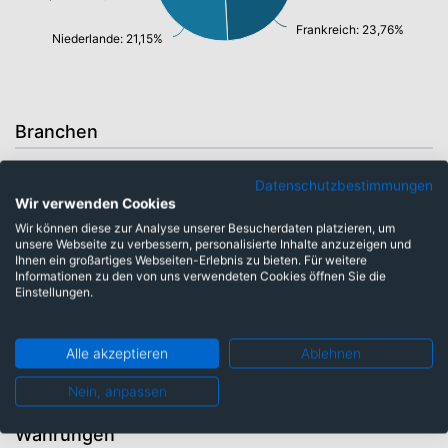
Frankreich: 23,76%
Niederlande: 21,15%
Branchen
Datenschutzbestimmungen
Energie: 3,63%
Wir verwenden Cookies
Rohstoffe: 4,09%
Finanzen: 26,62%
Wir können diese zur Analyse unserer Besucherdaten platzieren, um
unsere Webseite zu verbessern, personalisierte Inhalte anzuzeigen und
Gesundheitswesen: 6,04%
Ihnen ein großartiges Webseiten-Erlebnis zu bieten. Für weitere
Versorger: 6,67%
Informationen zu den von uns verwendeten Cookies öffnen Sie die
Einstellungen.
Konsumgüter: 13,94%
Informationstechnologie/ Telekommunikation: 21,35%
Industrie: 16,73%
Alle akzeptieren
Ablehnen
Nein, anpassen
Währungen