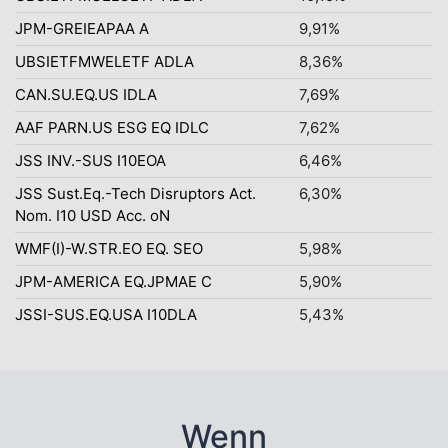
JPM-GREIEAPAA A
9,91%
UBSIETFMWELETF ADLA
8,36%
CAN.SU.EQ.US IDLA
7,69%
AAF PARN.US ESG EQ IDLC
7,62%
JSS INV.-SUS I10EOA
6,46%
JSS Sust.Eq.-Tech Disruptors Act.
6,30%
Nom. I10 USD Acc. oN
WMF(I)-W.STR.EO EQ. SEO
5,98%
JPM-AMERICA EQ.JPMAE C
5,90%
JSSI-SUS.EQ.USA I10DLA
5,43%
Wenn