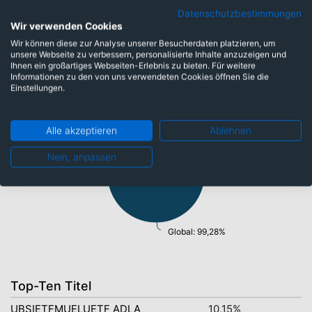
Datenschutzbestimmungen
Fonds: 99,28%
Wir verwenden Cookies
Wir können diese zur Analyse unserer Besucherdaten platzieren, um
unsere Webseite zu verbessern, personalisierte Inhalte anzuzeigen und
Ihnen ein großartiges Webseiten-Erlebnis zu bieten. Für weitere
Länder
Informationen zu den von uns verwendeten Cookies öffnen Sie die
Einstellungen.
Barmittel: 0,72%
Alle akzeptieren
Ablehnen
Nein, anpassen
Global: 99,28%
Top-Ten Titel
UBSIETFMUELUETF ADLA
10,15%