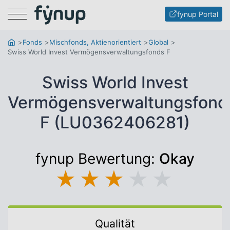
Menu
fynup Portal
Fonds
Mischfonds, Aktienorientiert
Global
Swiss World Invest Vermögensverwaltungsfonds F
Swiss World Invest
Vermögensverwaltungsfond
F (LU0362406281)
fynup Bewertung:
Okay
★
★
★
★
★
Qualität