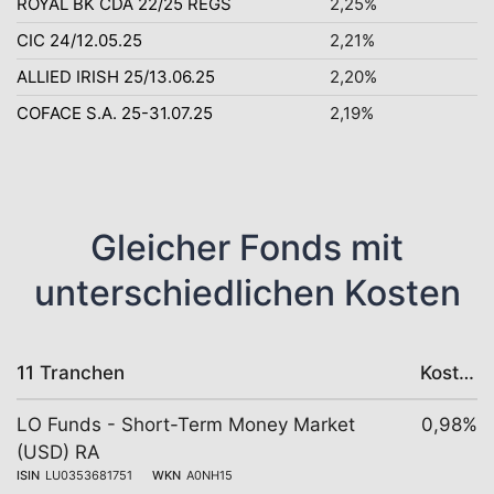
ROYAL BK CDA 22/25 REGS
2,25%
CIC 24/12.05.25
2,21%
ALLIED IRISH 25/13.06.25
2,20%
COFACE S.A. 25-31.07.25
2,19%
Gleicher Fonds mit
unterschiedlichen Kosten
11 Tranchen
Kosten
LO Funds - Short-Term Money Market
0,98%
(USD) RA
ISIN
LU0353681751
WKN
A0NH15