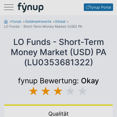
Menu
fynup Portal
Fonds
Geldmarktwerte
Global
LO Funds - Short-Term Money Market (USD) PA
LO Funds - Short-Term
Money Market (USD) PA
(LU0353681322)
fynup Bewertung:
Okay
★
★
★
★
★
Qualität