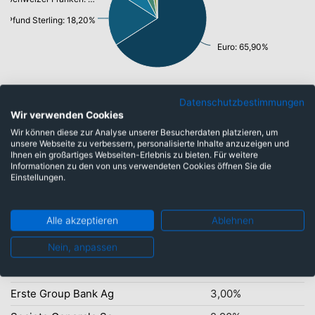
Pfund Sterling: 18,20%
Euro: 65,90%
Datenschutzbestimmungen
Wir verwenden Cookies
Top-Ten Titel
Wir können diese zur Analyse unserer Besucherdaten platzieren, um
unsere Webseite zu verbessern, personalisierte Inhalte anzuzeigen und
Asml Holding Nv
6,70%
Ihnen ein großartiges Webseiten-Erlebnis zu bieten. Für weitere
Informationen zu den von uns verwendeten Cookies öffnen Sie die
Astrazeneca Plc
4,20%
Einstellungen.
Banco Santander Sa
4,10%
Alle akzeptieren
Ablehnen
Rolls-royce Holdings Plc
3,60%
Cie Financiere Richemont Sa
3,20%
Nein, anpassen
Schneider Electric Se
3,20%
Erste Group Bank Ag
3,00%