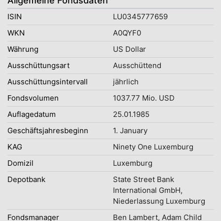
Allgemeine Fondsdaten
ISIN
LU0345777659
WKN
A0QYF0
Währung
US Dollar
Ausschüttungsart
Ausschüttend
Ausschüttungsintervall
jährlich
Fondsvolumen
1037.77 Mio. USD
Auflagedatum
25.01.1985
Geschäftsjahresbeginn
1. January
KAG
Ninety One Luxemburg
Domizil
Luxemburg
Depotbank
State Street Bank
International GmbH,
Niederlassung Luxemburg
Fondsmanager
Ben Lambert, Adam Child