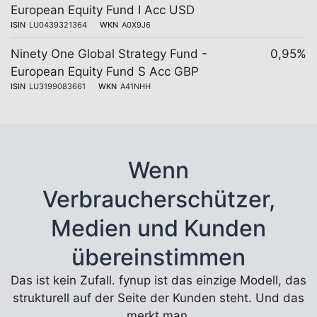
European Equity Fund I Acc USD
ISIN
LU0439321364
WKN
A0X9J6
Ninety One Global Strategy Fund -
0,95%
European Equity Fund S Acc GBP
ISIN
LU3199083661
WKN
A41NHH
Wenn
Verbraucherschützer,
Medien und Kunden
übereinstimmen
Das ist kein Zufall. fynup ist das einzige Modell, das
strukturell auf der Seite der Kunden steht. Und das
merkt man.