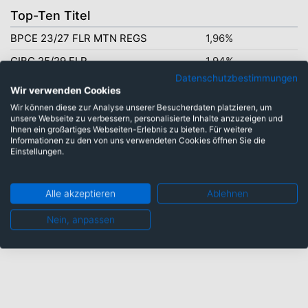
Top-Ten Titel
BPCE 23/27 FLR MTN REGS
1,96%
CIBC 25/29 FLR
1,94%
Datenschutzbestimmungen
BANK AMERI. 17/28 FLR MTN
1,92%
Wir verwenden Cookies
KON.FRIES.C. 24/UND FLR
1,88%
Wir können diese zur Analyse unserer Besucherdaten platzieren, um
unsere Webseite zu verbessern, personalisierte Inhalte anzuzeigen und
DNB BANK 22/27 FLR MTN
1,79%
Ihnen ein großartiges Webseiten-Erlebnis zu bieten. Für weitere
Informationen zu den von uns verwendeten Cookies öffnen Sie die
TRATON FIN. 24/29 MTN
1,78%
Einstellungen.
WIN.DEA FIN. 24/32
1,67%
Alle akzeptieren
Ablehnen
TEV.P.F.N.II 23/29
1,65%
COBA FIX-RESET 23/33 SUB.
1,63%
Nein, anpassen
SASOL F. USA 21/26
1,62%