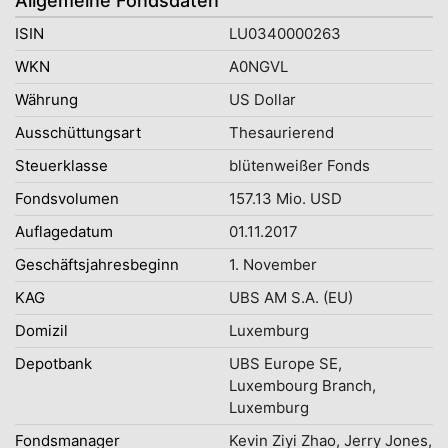
Allgemeine Fondsdaten
ISIN
LU0340000263
WKN
A0NGVL
Währung
US Dollar
Ausschüttungsart
Thesaurierend
Steuerklasse
blütenweißer Fonds
Fondsvolumen
157.13 Mio. USD
Auflagedatum
01.11.2017
Geschäftsjahresbeginn
1. November
KAG
UBS AM S.A. (EU)
Domizil
Luxemburg
Depotbank
UBS Europe SE,
Luxembourg Branch,
Luxemburg
Fondsmanager
Kevin Ziyi Zhao, Jerry Jones,