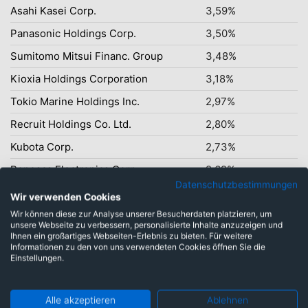
Asahi Kasei Corp.
3,59%
Panasonic Holdings Corp.
3,50%
Sumitomo Mitsui Financ. Group
3,48%
Kioxia Holdings Corporation
3,18%
Tokio Marine Holdings Inc.
2,97%
Recruit Holdings Co. Ltd.
2,80%
Kubota Corp.
2,73%
Renesas Electronics Corp.
2,69%
Datenschutzbestimmungen
Wir verwenden Cookies
Wir können diese zur Analyse unserer Besucherdaten platzieren, um
unsere Webseite zu verbessern, personalisierte Inhalte anzuzeigen und
Ihnen ein großartiges Webseiten-Erlebnis zu bieten. Für weitere
Gleicher Fonds mit
Informationen zu den von uns verwendeten Cookies öffnen Sie die
Einstellungen.
unterschiedlichen Kosten
Alle akzeptieren
Ablehnen