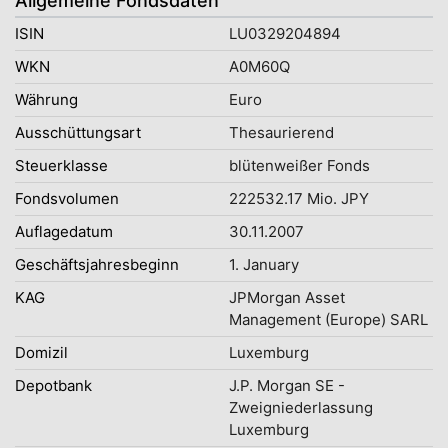
Allgemeine Fondsdaten
ISIN
LU0329204894
WKN
A0M60Q
Währung
Euro
Ausschüttungsart
Thesaurierend
Steuerklasse
blütenweißer Fonds
Fondsvolumen
222532.17 Mio. JPY
Auflagedatum
30.11.2007
Geschäftsjahresbeginn
1. January
KAG
JPMorgan Asset
Management (Europe) SARL
Domizil
Luxemburg
Depotbank
J.P. Morgan SE -
Zweigniederlassung
Luxemburg