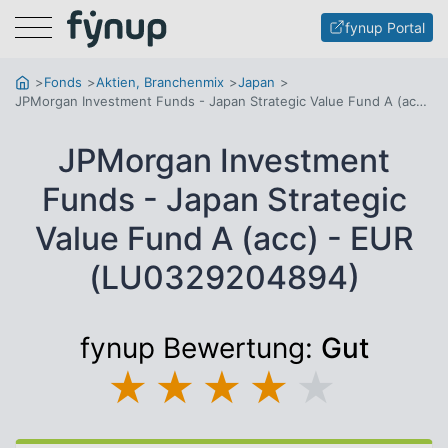
Menu
fynup Portal
Fonds
Aktien, Branchenmix
Japan
JPMorgan Investment Funds - Japan Strategic Value Fund A (acc) - EUR
JPMorgan Investment
Funds - Japan Strategic
Value Fund A (acc) - EUR
(LU0329204894)
fynup Bewertung:
Gut
★
★
★
★
★