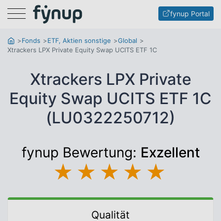
Menu
fynup Portal
Fonds
ETF, Aktien sonstige
Global
Xtrackers LPX Private Equity Swap UCITS ETF 1C
Xtrackers LPX Private
Equity Swap UCITS ETF 1C
(LU0322250712)
fynup Bewertung:
Exzellent
★
★
★
★
★
Qualität