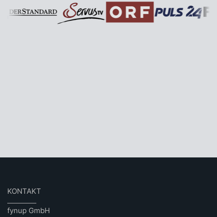
KONTAKT
fynup GmbH