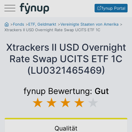
Menu
fynup Portal
Fonds
ETF, Geldmarkt
Vereinigte Staaten von Amerika
Xtrackers II USD Overnight Rate Swap UCITS ETF 1C
Xtrackers II USD Overnight
Rate Swap UCITS ETF 1C
(LU0321465469)
fynup Bewertung:
Gut
★
★
★
★
★
Qualität