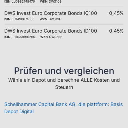
ISIN
LU0982748476
WKN
DWS103
DWS Invest Euro Corporate Bonds IC100
0,45%
ISIN
LU1490674006
WKN
DWS13H
DWS Invest Euro Corporate Bonds ID100
0,45%
ISIN
LU1633890295
WKN
DWS2N5
Prüfen und vergleichen
Wähle ein Depot und berechne ALLE Kosten und
Steuern
Schellhammer Capital Bank AG, die plattform: Basis
Depot Digital