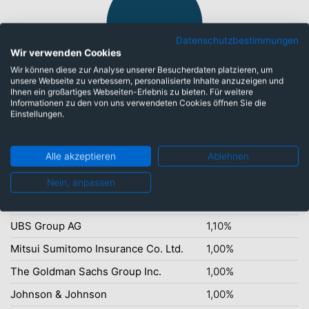
Datenschutzbestimmungen
Wir verwenden Cookies
Wir können diese zur Analyse unserer Besucherdaten platzieren, um
unsere Webseite zu verbessern, personalisierte Inhalte anzuzeigen und
Euro: 98,52%
Ihnen ein großartiges Webseiten-Erlebnis zu bieten. Für weitere
Informationen zu den von uns verwendeten Cookies öffnen Sie die
Einstellungen.
Top-Ten Titel
Alle akzeptieren
Ablehnen
BNP Paribas S.A. Paris
1,20%
Verizon Communications Inc.
1,20%
Nein, anpassen
PepsiCo Inc.
1,20%
UBS Group AG
1,10%
Mitsui Sumitomo Insurance Co. Ltd.
1,00%
The Goldman Sachs Group Inc.
1,00%
Johnson & Johnson
1,00%