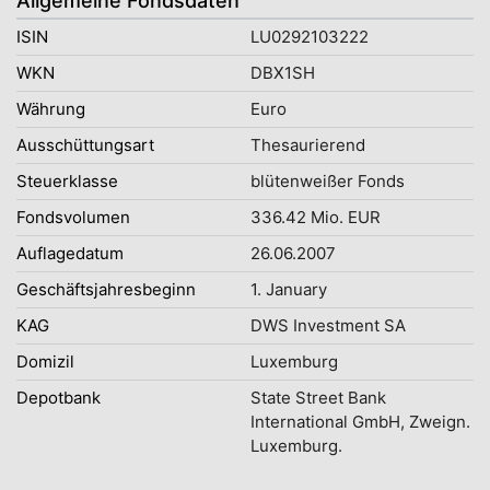
Allgemeine Fondsdaten
ISIN
LU0292103222
WKN
DBX1SH
Währung
Euro
Ausschüttungsart
Thesaurierend
Steuerklasse
blütenweißer Fonds
Fondsvolumen
336.42 Mio. EUR
Auflagedatum
26.06.2007
Geschäftsjahresbeginn
1. January
KAG
DWS Investment SA
Domizil
Luxemburg
Depotbank
State Street Bank
International GmbH, Zweign.
Luxemburg.