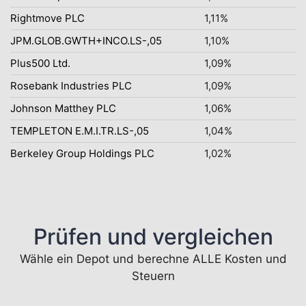
Rightmove PLC
1,11%
JPM.GLOB.GWTH+INCO.LS-,05
1,10%
Plus500 Ltd.
1,09%
Rosebank Industries PLC
1,09%
Johnson Matthey PLC
1,06%
TEMPLETON E.M.I.TR.LS-,05
1,04%
Berkeley Group Holdings PLC
1,02%
Prüfen und vergleichen
Wähle ein Depot und berechne ALLE Kosten und
Steuern