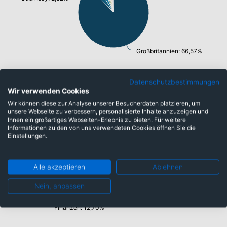
Großbritannien: 66,57%
Datenschutzbestimmungen
Wir verwenden Cookies
Branchen
Wir können diese zur Analyse unserer Besucherdaten platzieren, um
unsere Webseite zu verbessern, personalisierte Inhalte anzuzeigen und
Ihnen ein großartiges Webseiten-Erlebnis zu bieten. Für weitere
Energie: 1,16%
Informationen zu den von uns verwendeten Cookies öffnen Sie die
Industrie: 14,34%
Einstellungen.
Gesundheitswesen: 2,03%
Versorger: 3,08%
Rohstoffe: 5,17%
Alle akzeptieren
Ablehnen
Immobilien: 7,60%
Konsumgüter: 13,79%
Nein, anpassen
Informationstechnologie/ Telekommunikation: 7,79%
Finanzen: 12,70%