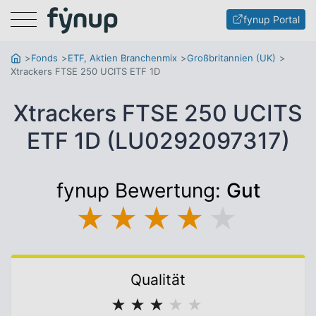
Menu
fynup Portal
Fonds
ETF, Aktien Branchenmix
Großbritannien (UK)
Xtrackers FTSE 250 UCITS ETF 1D
Xtrackers FTSE 250 UCITS
ETF 1D (LU0292097317)
fynup Bewertung:
Gut
★
★
★
★
★
Qualität
★
★
★
★
★