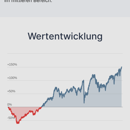
im mittleren Bereich.
Wertentwicklung
+150%
+100%
+50%
0%
-50%