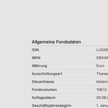
Allgemeine Fondsdaten
ISIN
LU029
WKN
DBX0
Währung
Euro
Ausschüttungsart
Thesau
Steuerklasse
blüten
Fondsvolumen
106.12
Auflagedatum
05.06.
Geschäftsjahresbeginn
1. Jan