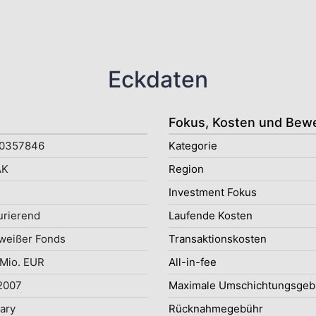
Eckdaten
Fokus, Kosten und Bew
0357846
Kategorie
AK
Region
Investment Fokus
rierend
Laufende Kosten
weißer Fonds
Transaktionskosten
 Mio. EUR
All-in-fee
2007
Maximale Umschichtungsgeb
uary
Rücknahmegebühr