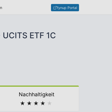
en
fynup Portal
+ UCITS ETF 1C
Nachhaltigkeit
★
★
★
★
★