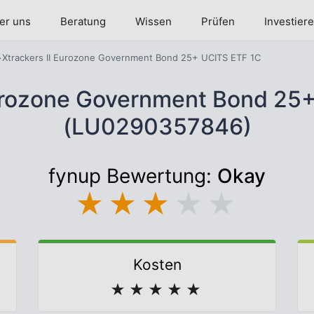
er uns
Beratung
Wissen
Prüfen
Investier
Xtrackers II Eurozone Government Bond 25+ UCITS ETF 1C
Eurozone Government Bond 25
(LU0290357846)
fynup Bewertung:
Okay
★
★
★
★
★
Kosten
★
★
★
★
★