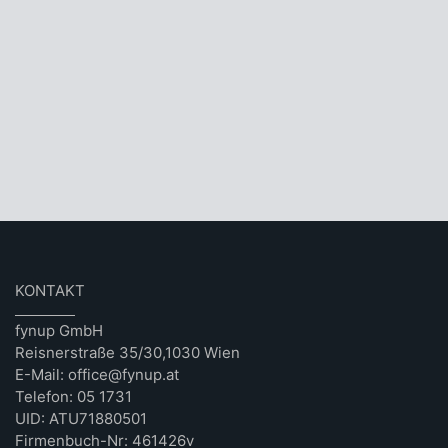
KONTAKT
fynup GmbH
Reisnerstraße 35/30,1030 Wien
E-Mail: office@fynup.at
Telefon: 05 1731
UID: ATU71880501
Firmenbuch-Nr: 461426v