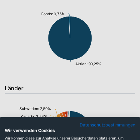
Fonds: 0,75%
Aktien: 99,25%
Länder
Schweden: 2,50%
Kanada: 3,24%
Japan: 3,54%
Datenschutzbestimmungen
Wir verwenden Cookies
Großbritannien: 3,75%
Wir können diese zur Analyse unserer Besucherdaten platzieren, um
Niederlande: 4,29%