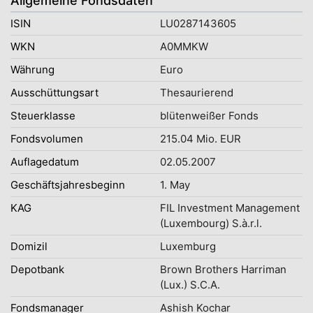
Allgemeine Fondsdaten
ISIN
LU0287143605
WKN
A0MMKW
Währung
Euro
Ausschüttungsart
Thesaurierend
Steuerklasse
blütenweißer Fonds
Fondsvolumen
215.04 Mio. EUR
Auflagedatum
02.05.2007
Geschäftsjahresbeginn
1. May
KAG
FIL Investment Management
(Luxembourg) S.à.r.l.
Domizil
Luxemburg
Depotbank
Brown Brothers Harriman
(Lux.) S.C.A.
Fondsmanager
Ashish Kochar