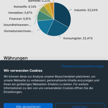
Barmittel: 0,22%
Rohstoffe: 4,14%
Industrie: 32,04%
Immobilien: 5,67%
Finanzen: 5,91%
Gesundheitswesen: 9,83%
Informationstechnologie/ Telekommunikation: 15,84%
Konsumgüter: 23,41%
Währungen
Datenschutzbestimmungen
Wir verwenden Cookies
Schweizer Franken: 1,85%
Wir können diese zur Analyse unserer Besucherdaten platzieren, um
Norwegische Krone: 7,09%
unsere Webseite zu verbessern, personalisierte Inhalte anzuzeigen und
Ihnen ein großartiges Webseiten-Erlebnis zu bieten. Für weitere
Dänische Kronen: 8,58%
Informationen zu den von uns verwendeten Cookies öffnen Sie die
Einstellungen.
Euro: 16,34%
Schwedische Krone: 65,92%
Alle akzeptieren
Ablehnen