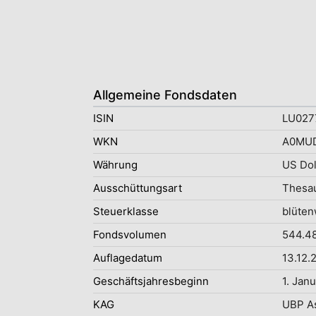
Allgemeine Fondsdaten
ISIN
LU027
WKN
A0MU
Währung
US Dol
Ausschüttungsart
Thesau
Steuerklasse
blüten
Fondsvolumen
544.48
Auflagedatum
13.12.
Geschäftsjahresbeginn
1. Jan
KAG
UBP A