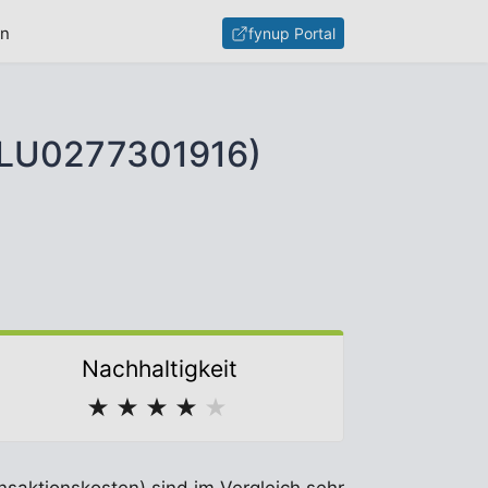
en
fynup Portal
(LU0277301916)
Nachhaltigkeit
★
★
★
★
★