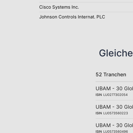
Cisco Systems Inc.
Johnson Controls Internat. PLC
Gleiche
52 Tranchen
UBAM - 30 Glob
ISIN
LU0277302054
UBAM - 30 Glo
ISIN
LU0573560223
UBAM - 30 Glo
ISIN
LU0573560496