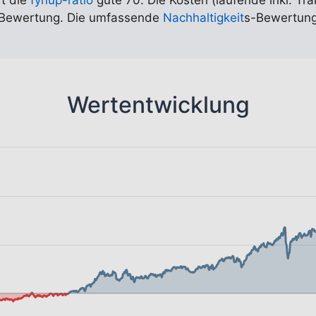
rt die
fynup-ratio
gute 70. Die Kosten (laufende inkl. Tra
n-Bewertung. Die umfassende
Nachhaltigkeit
s-Bewertung
Wertentwicklung