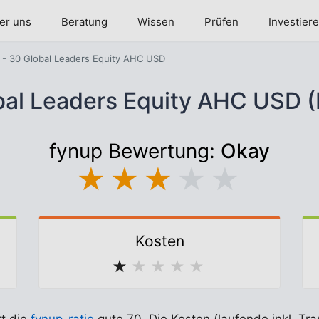
er uns
Beratung
Wissen
Prüfen
Investier
- 30 Global Leaders Equity AHC USD
bal Leaders Equity AHC USD 
fynup Bewertung:
Okay
★
★
★
★
★
Kosten
★
★
★
★
★