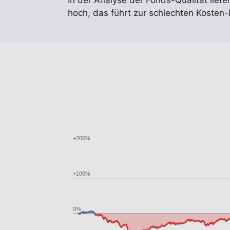
In der Analyse der Fonds-Qualität liefe
hoch, das führt zur schlechten Koste
+200%
+100%
0%