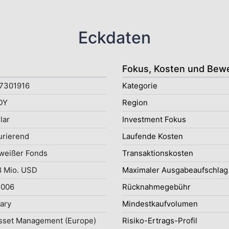
Eckdaten
Fokus, Kosten und Bew
7301916
Kategorie
DY
Region
lar
Investment Fokus
rierend
Laufende Kosten
weißer Fonds
Transaktionskosten
 Mio. USD
Maximaler Ausgabeaufschlag
2006
Rücknahmegebühr
uary
Mindestkaufvolumen
sset Management (Europe)
Risiko-Ertrags-Profil