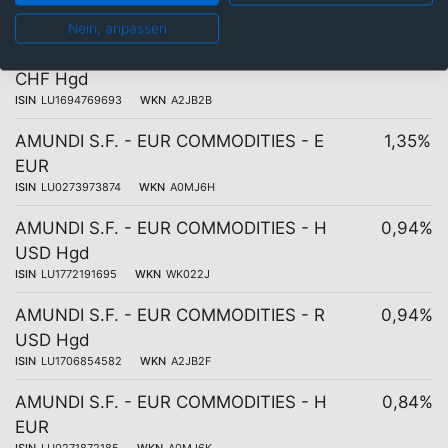
ISIN
LU1694769859
WKN
A2JB2C
Nein, anpassen
AMUNDI S.F. - EUR COMMODITIES - A
1,39%
CHF Hgd
ISIN
LU1694769693
WKN
A2JB2B
AMUNDI S.F. - EUR COMMODITIES - E
1,35%
EUR
ISIN
LU0273973874
WKN
A0MJ6H
AMUNDI S.F. - EUR COMMODITIES - H
0,94%
USD Hgd
ISIN
LU1772191695
WKN
WK022J
AMUNDI S.F. - EUR COMMODITIES - R
0,94%
USD Hgd
ISIN
LU1706854582
WKN
A2JB2F
AMUNDI S.F. - EUR COMMODITIES - H
0,84%
EUR