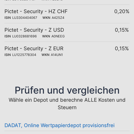
Pictet - Security - HZ CHF
0,20%
ISIN
LU3304404067
WKN
A425Z4
Pictet - Security - Z USD
0,15%
ISIN
LU0328681696
WKN
A0NEEG
Pictet - Security - Z EUR
0,15%
ISIN
LU1225778304
WKN
A14UN1
Prüfen und vergleichen
Wähle ein Depot und berechne ALLE Kosten und
Steuern
DADAT, Online Wertpapierdepot provisionsfrei