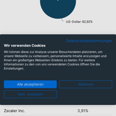
US-Dollar: 92,92%
Datenschutzbestimmungen
Top-Ten Titel
Wir verwenden Cookies
KLA Corp.
7,78%
Wir können diese zur Analyse unserer Besucherdaten platzieren, um
unsere Webseite zu verbessern, personalisierte Inhalte anzuzeigen und
Broadcom Inc.
6,30%
Ihnen ein großartiges Webseiten-Erlebnis zu bieten. Für weitere
Informationen zu den von uns verwendeten Cookies öffnen Sie die
Cisco Systems Inc.
5,80%
Einstellungen.
Arista Networks Inc.
5,44%
Alle akzeptieren
Ablehnen
Palo Alto Networks Inc.
4,84%
Crowdstrike Holdings Inc
4,58%
Nein, anpassen
Cloudflare Inc.
4,28%
Zscaler Inc.
3,91%