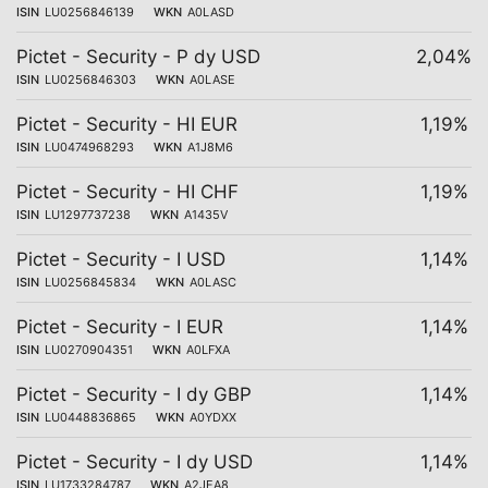
ISIN
LU0256846139
WKN
A0LASD
Pictet - Security - P dy USD
2,04%
ISIN
LU0256846303
WKN
A0LASE
Pictet - Security - HI EUR
1,19%
ISIN
LU0474968293
WKN
A1J8M6
Pictet - Security - HI CHF
1,19%
ISIN
LU1297737238
WKN
A1435V
Pictet - Security - I USD
1,14%
ISIN
LU0256845834
WKN
A0LASC
Pictet - Security - I EUR
1,14%
ISIN
LU0270904351
WKN
A0LFXA
Pictet - Security - I dy GBP
1,14%
ISIN
LU0448836865
WKN
A0YDXX
Pictet - Security - I dy USD
1,14%
ISIN
LU1733284787
WKN
A2JEA8