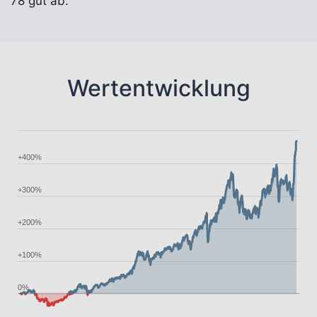
78 gut ab.
Wertentwicklung
+400%
+300%
+200%
+100%
0%