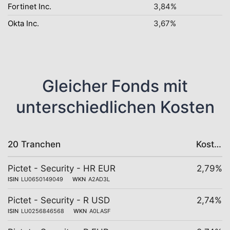
Fortinet Inc.
3,84%
Okta Inc.
3,67%
Gleicher Fonds mit
unterschiedlichen Kosten
20 Tranchen
Kosten
Pictet - Security - HR EUR
2,79%
ISIN
LU0650149049
WKN
A2AD3L
Pictet - Security - R USD
2,74%
ISIN
LU0256846568
WKN
A0LASF