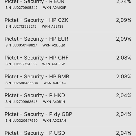
Pictet - Security - R EUR
2,74%
ISIN
LU0270905242
WKN
A0MK0F
Pictet - Security - HP CZK
2,09%
ISIN
LU2712583215
WKN
A3E139
Pictet - Security - HP EUR
2,09%
ISIN
LU0650148827
WKN
A2DJQR
Pictet - Security - HP CHF
2,08%
ISIN
LU1297734565
WKN
A1435W
Pictet - Security - HP RMB
2,08%
ISIN
LU2598485634
WKN
A3D9XC
Pictet - Security - P HKD
2,04%
ISIN
LU2799963645
WKN
A40B1H
Pictet - Security - P dy GBP
2,04%
ISIN
LU0320647950
WKN
A0Q3AH
Pictet - Security - P USD
2,04%