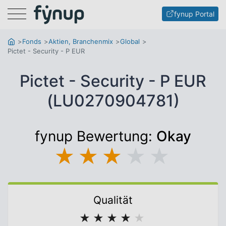
Menu
fynup Portal
Fonds
Aktien, Branchenmix
Global
Pictet - Security - P EUR
Pictet - Security - P EUR
(LU0270904781)
fynup Bewertung:
Okay
★
★
★
★
★
Qualität
★
★
★
★
★