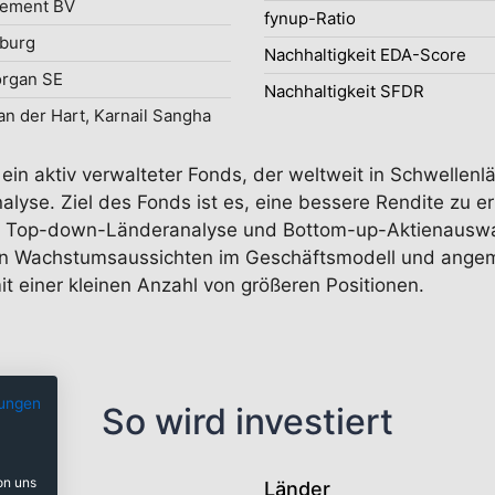
ement BV
fynup-Ratio
burg
Nachhaltigkeit EDA-Score
organ SE
Nachhaltigkeit SFDR
an der Hart, Karnail Sangha
ein aktiv verwalteter Fonds, der weltweit in Schwellenl
lyse. Ziel des Fonds ist es, eine bessere Rendite zu er
 Top-down-Länderanalyse und Bottom-up-Aktienauswahl
n Wachstumsaussichten im Geschäftsmodell und angem
mit einer kleinen Anzahl von größeren Positionen.
ungen
So wird investiert
on uns
Länder