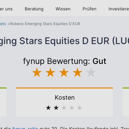
er uns
Beratung
Wissen
Prüfen
Investier
ets
Robeco Emerging Stars Equities D EUR
ing Stars Equities D EUR (
fynup Bewertung:
Gut
★
★
★
★
★
Kosten
★
★
★
★
★