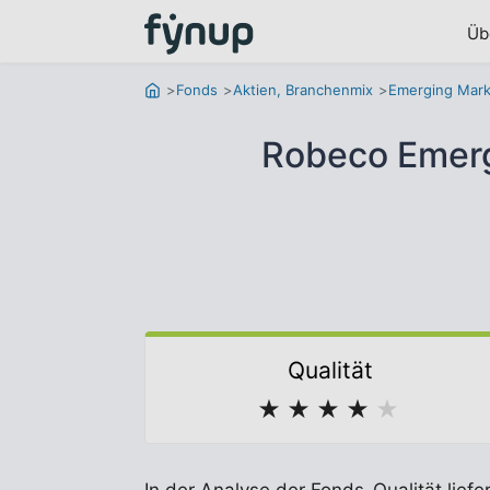
Üb
Fonds
Aktien, Branchenmix
Emerging Mark
Robeco Emerg
Qualität
★
★
★
★
★