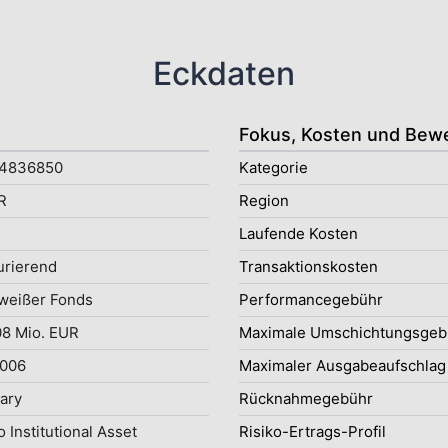
Eckdaten
Fokus, Kosten und Bew
4836850
Kategorie
R
Region
Laufende Kosten
rierend
Transaktionskosten
weißer Fonds
Performancegebühr
8 Mio. EUR
Maximale Umschichtungsgeb
2006
Maximaler Ausgabeaufschlag
uary
Rücknahmegebühr
 Institutional Asset
Risiko-Ertrags-Profil