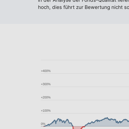
In der Analyse der Fonds-Qualität liefe
hoch, dies führt zur Bewertung nicht 
+400%
+300%
+200%
+100%
0%