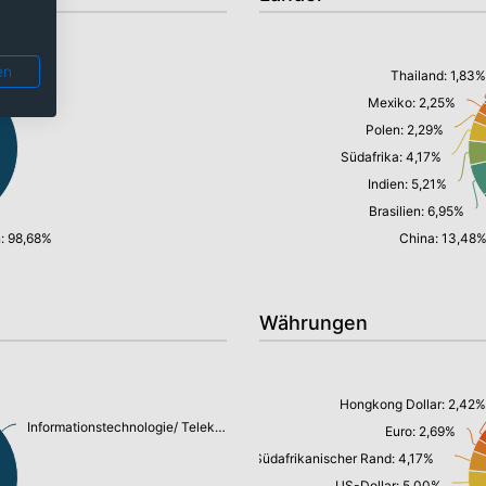
en
Thailand: 1,83%
Mexiko: 2,25%
Polen: 2,29%
Südafrika: 4,17%
Indien: 5,21%
Brasilien: 6,95%
n: 98,68%
China: 13,48
Währungen
Hongkong Dollar: 2,42%
Informationstechnologie/ Telekommunikation: 29,06%
Euro: 2,69%
Südafrikanischer Rand: 4,17%
US-Dollar: 5,00%