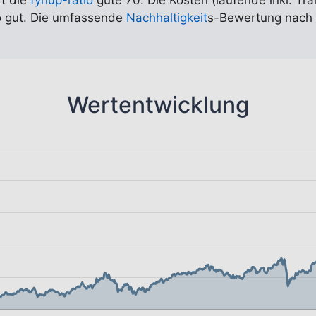
rt die
fynup-ratio
gute 70. Die Kosten (laufende inkl. Tr
so gut. Die umfassende
Nachhaltigkeit
s-Bewertung nach 
Wertentwicklung