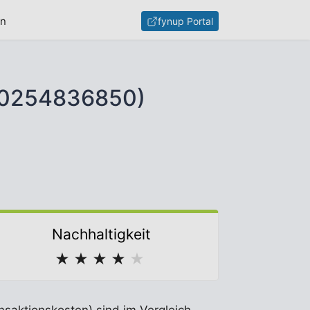
en
fynup Portal
LU0254836850)
Nachhaltigkeit
★
★
★
★
★