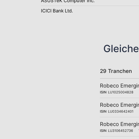
ASUSTeK Computer Inc.
ICICI Bank Ltd.
Gleiche
29 Tranchen
Robeco Emergin
ISIN
LU1025004828
Robeco Emergin
ISIN
LU0334642401
Robeco Emergin
ISIN
LU3106452736