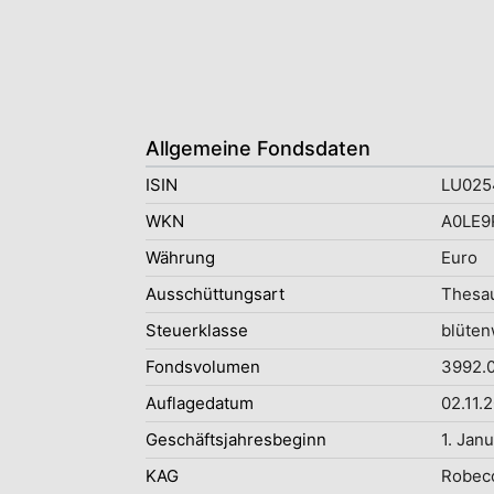
Allgemeine Fondsdaten
ISIN
LU025
WKN
A0LE9
Währung
Euro
Ausschüttungsart
Thesau
Steuerklasse
blüten
Fondsvolumen
3992.0
Auflagedatum
02.11.
Geschäftsjahresbeginn
1. Jan
KAG
Robeco