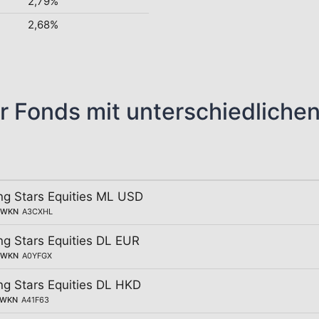
2,79%
2,68%
r Fonds mit unterschiedliche
g Stars Equities ML USD
WKN
A3CXHL
g Stars Equities DL EUR
WKN
A0YFGX
g Stars Equities DL HKD
WKN
A41F63