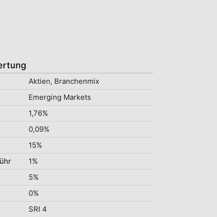
ertung
Aktien, Branchenmix
Emerging Markets
1,76%
0,09%
15%
ühr
1%
5%
0%
SRI 4