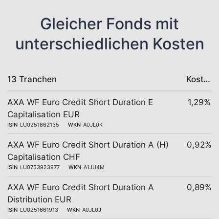
Gleicher Fonds mit
unterschiedlichen Kosten
13 Tranchen
Kosten
AXA WF Euro Credit Short Duration E
1,29%
Capitalisation EUR
ISIN
LU0251662135
WKN
A0JL0K
AXA WF Euro Credit Short Duration A (H)
0,92%
Capitalisation CHF
ISIN
LU0753923977
WKN
A1JU4M
AXA WF Euro Credit Short Duration A
0,89%
Distribution EUR
ISIN
LU0251661913
WKN
A0JL0J