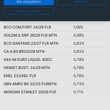
Alle akzeptieren
Ablehnen
Top-Ten Titel
Nein, anpassen
FRANKREICH 25/26 ZO
1,78%
BCO COM.PORT 24/29 FLR
1,09%
GOLDM.S.GRP 26/29 FLR MTN
0,99%
BCO SANTAND.23/27 FLR MTN
0,83%
CA A.B(I.BR)25/28 MTN
0,83%
AXA IM EURO LIQUID. 4DEC.
0,79%
HEIMST.BOST. 24/29 MTN
0,78%
ENEL 23/UND. FLR
0,78%
ABN AMRO BK 22/33 FLRMTN
0,73%
MORGAN STANLEY 20/29 FLR
0,71%