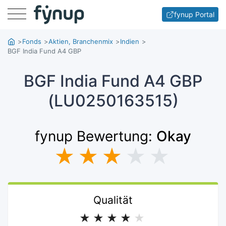
Menu
fynup Portal
Fonds
Aktien, Branchenmix
Indien
BGF India Fund A4 GBP
BGF India Fund A4 GBP
(LU0250163515)
fynup Bewertung:
Okay
★
★
★
★
★
Qualität
★
★
★
★
★