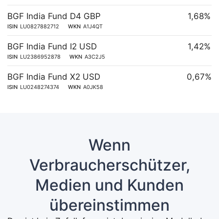
BGF India Fund D4 GBP
1,68%
ISIN
LU0827882712
WKN
A1J4QT
BGF India Fund I2 USD
1,42%
ISIN
LU2386952878
WKN
A3C2J5
BGF India Fund X2 USD
0,67%
ISIN
LU0248274374
WKN
A0JK58
Wenn
Verbraucherschützer,
Medien und Kunden
übereinstimmen