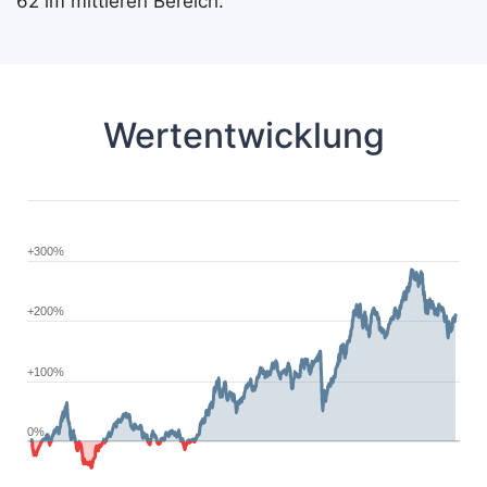
62 im mittleren Bereich.
Wertentwicklung
+300%
+200%
+100%
0%