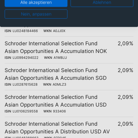
Alle akzeptieren
Ablehnen
ISIN
LU0133713346
WKN
540985
Nein, anpassen
Schroder International Selection Fund
2,09%
Asian Opportunities A Accumulation EUR
ISIN
LU0248184466
WKN
A0JJ0X
Schroder International Selection Fund
2,09%
Asian Opportunities A Accumulation NOK
ISIN
LU0994294022
WKN
A1W8LU
Schroder International Selection Fund
2,09%
Asian Opportunities A Accumulation SGD
ISIN
LU0287615628
WKN
A0MLZ3
Schroder International Selection Fund
2,09%
Asian Opportunities A Accumulation USD
ISIN
LU0106259558
WKN
933406
Schroder International Selection Fund
2,09%
Asian Opportunities A Distribution USD AV