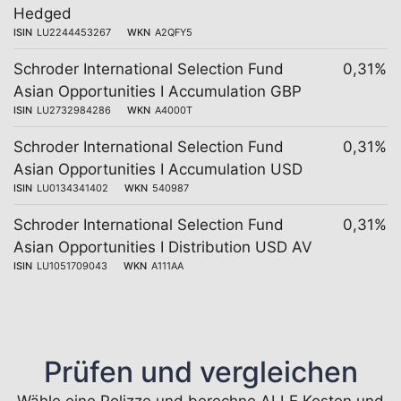
Hedged
ISIN
LU2244453267
WKN
A2QFY5
Schroder International Selection Fund
0,31%
Asian Opportunities I Accumulation GBP
ISIN
LU2732984286
WKN
A4000T
Schroder International Selection Fund
0,31%
Asian Opportunities I Accumulation USD
ISIN
LU0134341402
WKN
540987
Schroder International Selection Fund
0,31%
Asian Opportunities I Distribution USD AV
ISIN
LU1051709043
WKN
A111AA
Prüfen und vergleichen