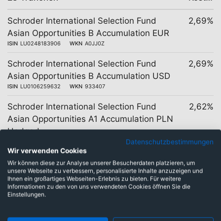
Schroder International Selection Fund
2,69%
Asian Opportunities B Accumulation EUR
ISIN
LU0248183906
WKN
A0JJ0Z
Schroder International Selection Fund
2,69%
Asian Opportunities B Accumulation USD
ISIN
LU0106259632
WKN
933407
Schroder International Selection Fund
2,62%
Asian Opportunities A1 Accumulation PLN
Hedged
Datenschutzbestimmungen
ISIN
LU0903427622
WKN
A1T6TC
Wir verwenden Cookies
Schroder International Selection Fund
2,59%
Wir können diese zur Analyse unserer Besucherdaten platzieren, um
unsere Webseite zu verbessern, personalisierte Inhalte anzuzeigen und
Asian Opportunities A1 Accumulation EUR
Ihnen ein großartiges Webseiten-Erlebnis zu bieten. Für weitere
ISIN
LU0248179623
WKN
A0JJ01
Informationen zu den von uns verwendeten Cookies öffnen Sie die
Einstellungen.
Schroder International Selection Fund
2,59%
Asian Opportunities A1 Accumulation USD