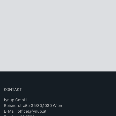
KONTAKT
fynup GmbH
Reisnerstraße 35/30,1030 Wien
E-Mail: office@fynup.at