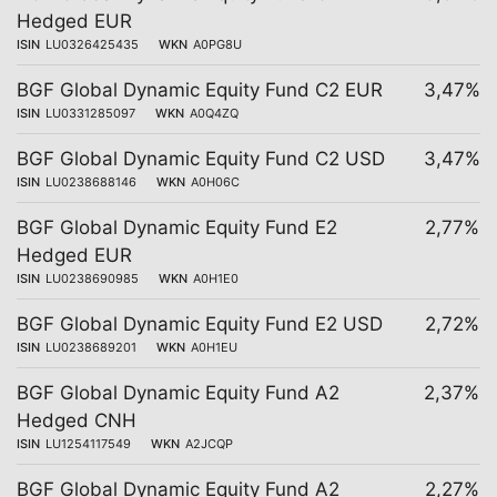
Hedged EUR
ISIN
LU0326425435
WKN
A0PG8U
BGF Global Dynamic Equity Fund C2 EUR
3,47%
ISIN
LU0331285097
WKN
A0Q4ZQ
BGF Global Dynamic Equity Fund C2 USD
3,47%
ISIN
LU0238688146
WKN
A0H06C
BGF Global Dynamic Equity Fund E2
2,77%
Hedged EUR
ISIN
LU0238690985
WKN
A0H1E0
BGF Global Dynamic Equity Fund E2 USD
2,72%
ISIN
LU0238689201
WKN
A0H1EU
BGF Global Dynamic Equity Fund A2
2,37%
Hedged CNH
ISIN
LU1254117549
WKN
A2JCQP
BGF Global Dynamic Equity Fund A2
2,27%