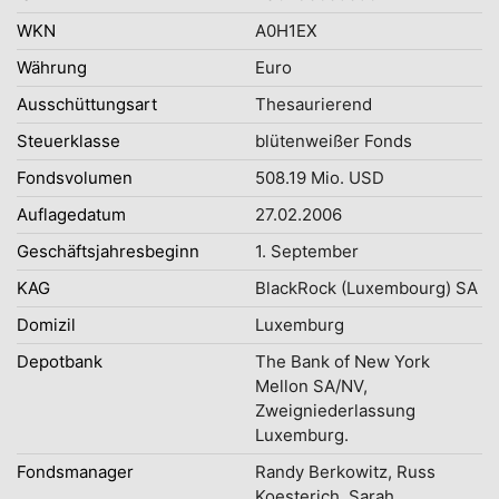
WKN
A0H1EX
Währung
Euro
Ausschüttungsart
Thesaurierend
Steuerklasse
blütenweißer Fonds
Fondsvolumen
508.19 Mio. USD
Auflagedatum
27.02.2006
Geschäftsjahresbeginn
1. September
KAG
BlackRock (Luxembourg) SA
Domizil
Luxemburg
Depotbank
The Bank of New York
Mellon SA/NV,
Zweigniederlassung
Luxemburg.
Fondsmanager
Randy Berkowitz, Russ
Koesterich, Sarah