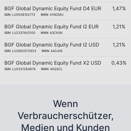
BGF Global Dynamic Equity Fund D4 EUR
1,47%
ISIN
LU0938162772
WKN
A1WZMU
BGF Global Dynamic Equity Fund I2 EUR
1,21%
ISIN
LU2337443100
WKN
A3CN3K
BGF Global Dynamic Equity Fund I2 USD
1,21%
ISIN
LU2862972853
WKN
A40JK6
BGF Global Dynamic Equity Fund X2 USD
0,43%
ISIN
LU0331284876
WKN
A0Q3CL
Wenn
Verbraucherschützer,
Medien und Kunden