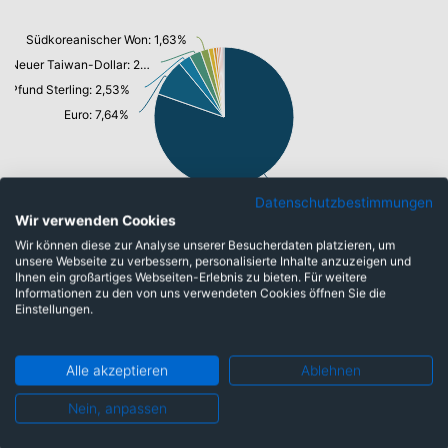
Südkoreanischer Won: 1,63%
Neuer Taiwan-Dollar: 2,44%
Pfund Sterling: 2,53%
Euro: 7,64%
US-Dollar: 71,48%
Datenschutzbestimmungen
Wir verwenden Cookies
Wir können diese zur Analyse unserer Besucherdaten platzieren, um
unsere Webseite zu verbessern, personalisierte Inhalte anzuzeigen und
Top-Ten Titel
Ihnen ein großartiges Webseiten-Erlebnis zu bieten. Für weitere
Informationen zu den von uns verwendeten Cookies öffnen Sie die
Alphabet Inc.
4,67%
Einstellungen.
NVIDIA Corp.
4,54%
Alle akzeptieren
Ablehnen
Apple Inc.
4,46%
Micron Technology Inc.
2,66%
Nein, anpassen
Taiwan Semiconduct.Manufact.Co
2,46%