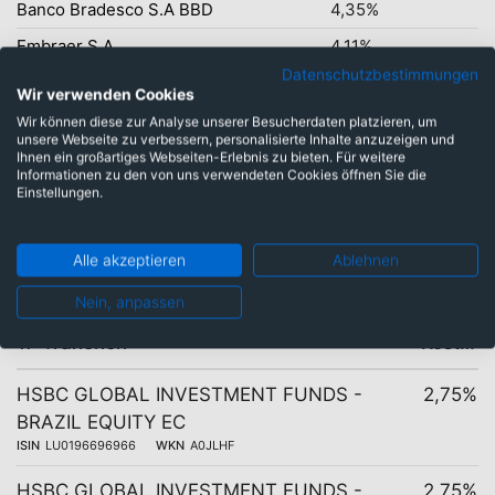
Banco Bradesco S.A BBD
4,35%
Embraer S.A.
4,11%
Datenschutzbestimmungen
Cia Saneam. Bás. Est.São Paulo
3,66%
Wir verwenden Cookies
Wir können diese zur Analyse unserer Besucherdaten platzieren, um
unsere Webseite zu verbessern, personalisierte Inhalte anzuzeigen und
Ihnen ein großartiges Webseiten-Erlebnis zu bieten. Für weitere
Informationen zu den von uns verwendeten Cookies öffnen Sie die
Einstellungen.
Gleicher Fonds mit
unterschiedlichen Kosten
Alle akzeptieren
Ablehnen
Nein, anpassen
17 Tranchen
Kosten
HSBC GLOBAL INVESTMENT FUNDS -
2,75%
BRAZIL EQUITY EC
ISIN
LU0196696966
WKN
A0JLHF
HSBC GLOBAL INVESTMENT FUNDS -
2,75%