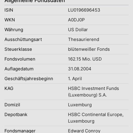
Allgemeine Fondsdaten
ISIN
LU0196696453
WKN
A0DJ0P
Währung
US Dollar
Ausschüttungsart
Thesaurierend
Steuerklasse
blütenweißer Fonds
Fondsvolumen
162.15 Mio. USD
Auflagedatum
31.08.2004
Geschäftsjahresbeginn
1. April
KAG
HSBC Investment Funds
(Luxembourg) S.A.
Domizil
Luxemburg
Depotbank
HSBC Continental Europe,
Luxembourg
Fondsmanager
Edward Conroy