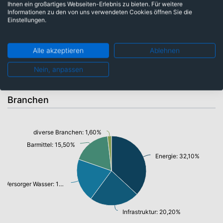
Ihnen ein großartiges Webseiten-Erlebnis zu bieten. Für weitere
Bermuda: 3,70%
Informationen zu den von uns verwendeten Cookies öffnen Sie die
USA: 42,55%
Schweden: 5,79%
Einstellungen.
Singapur: 5,89%
Schweiz: 12,09%
Alle akzeptieren
Ablehnen
Barmittel: 15,48%
Nein, anpassen
Branchen
diverse Branchen: 1,60%
Barmittel: 15,50%
Energie: 32,10%
Versorger Wasser: 17,60%
Infrastruktur: 20,20%