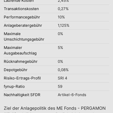
Laufende Kosten
2,45%
Transaktionskosten
0,27%
Performancegebühr
10%
Anlageberatergebühr
1,125%
Maximale
0%
Umschichtungsgebühr
Maximaler
5%
Ausgabeaufschlag
Rücknahmegebühr
0%
Depotgebühr
0,08%
Risiko-Ertrags-Profil
SRI 4
fynup-Ratio
59
Nachhaltigkeit SFDR
Artikel-6-Fonds
Ziel der Anlagepolitik des ME Fonds - PERGAMON