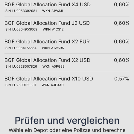
BGF Global Allocation Fund X4 USD
0,60%
ISIN
LU0953392981
WKN
A1W3JL
BGF Global Allocation Fund J2 USD
0,60%
ISIN
LU0304953069
WKN
A1C312
BGF Global Allocation Fund X2 EUR
0,60%
ISIN
LU0984173384
WKN
A1W69S
BGF Global Allocation Fund X2 USD
0,60%
ISIN
LU0328507826
WKN
A0PG8E
BGF Global Allocation Fund X10 USD
0,57%
ISIN
LU2699150301
WKN
A3EXAD
Prüfen und vergleichen
Wähle ein Depot oder eine Polizze und berechne