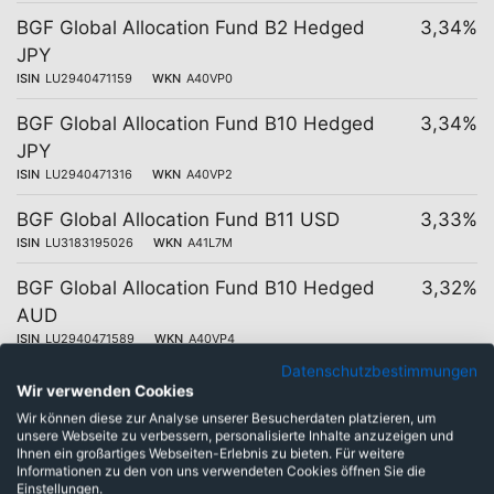
BGF Global Allocation Fund B2 Hedged
3,34%
JPY
ISIN
LU2940471159
WKN
A40VP0
BGF Global Allocation Fund B10 Hedged
3,34%
JPY
ISIN
LU2940471316
WKN
A40VP2
BGF Global Allocation Fund B11 USD
3,33%
ISIN
LU3183195026
WKN
A41L7M
BGF Global Allocation Fund B10 Hedged
3,32%
AUD
ISIN
LU2940471589
WKN
A40VP4
Datenschutzbestimmungen
BGF Global Allocation Fund B10 USD
3,31%
Wir verwenden Cookies
ISIN
LU2776654092
WKN
A408AK
Wir können diese zur Analyse unserer Besucherdaten platzieren, um
unsere Webseite zu verbessern, personalisierte Inhalte anzuzeigen und
BGF Global Allocation Fund B11 Hedged
3,30%
Ihnen ein großartiges Webseiten-Erlebnis zu bieten. Für weitere
Informationen zu den von uns verwendeten Cookies öffnen Sie die
JPY
Einstellungen.