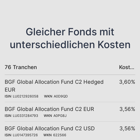
Gleicher Fonds mit
unterschiedlichen Kosten
76 Tranchen
Kosten
BGF Global Allocation Fund C2 Hedged
3,60%
EUR
ISIN
LU0212926058
WKN
A0D9QD
BGF Global Allocation Fund C2 EUR
3,56%
ISIN
LU0331284793
WKN
A0PG8J
BGF Global Allocation Fund C2 USD
3,56%
ISIN
LU0147395726
WKN
622566