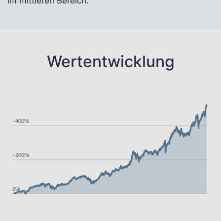
im mittleren Bereich.
Wertentwicklung
+400%
+200%
0%