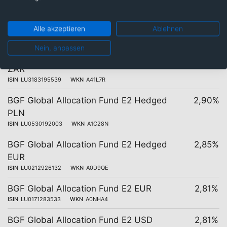
ISIN
LU3183195372
WKN
A41L7P
BGF Global Allocation Fund B2 USD
3,30%
Alle akzeptieren
Ablehnen
ISIN
LU2940471076
WKN
A40VNZ
Nein, anpassen
BGF Global Allocation Fund B11 Hedged
3,28%
ZAR
ISIN
LU3183195539
WKN
A41L7R
BGF Global Allocation Fund E2 Hedged
2,90%
PLN
ISIN
LU0530192003
WKN
A1C28N
BGF Global Allocation Fund E2 Hedged
2,85%
EUR
ISIN
LU0212926132
WKN
A0D9QE
BGF Global Allocation Fund E2 EUR
2,81%
ISIN
LU0171283533
WKN
A0NHA4
BGF Global Allocation Fund E2 USD
2,81%