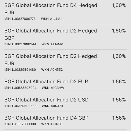
BGF Global Allocation Fund D4 Hedged
1,60%
EUR
ISIN
LU0827880773
WKN
A1J4M1
BGF Global Allocation Fund D2 Hedged
1,60%
GBP
ISIN
LU0827880344
WKN
A1J4MV
BGF Global Allocation Fund D2 Hedged
1,60%
EUR
ISIN
LU0329591480
WKN
A0NEE2
BGF Global Allocation Fund D2 EUR
1,56%
ISIN
LU0523293024
WKN
A1C3HW
BGF Global Allocation Fund D2 USD
1,56%
ISIN
LU0329592538
WKN
A0NJ70
BGF Global Allocation Fund D4 GBP
1,56%
ISIN
LU1852330908
WKN
A2JQFF