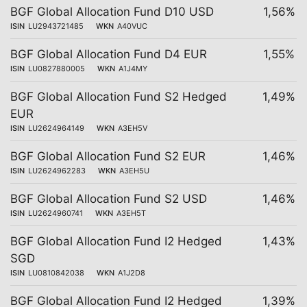
BGF Global Allocation Fund D10 USD
1,56%
ISIN
LU2943721485
WKN
A40VUC
BGF Global Allocation Fund D4 EUR
1,55%
ISIN
LU0827880005
WKN
A1J4MY
BGF Global Allocation Fund S2 Hedged
1,49%
EUR
ISIN
LU2624964149
WKN
A3EH5V
BGF Global Allocation Fund S2 EUR
1,46%
ISIN
LU2624962283
WKN
A3EH5U
BGF Global Allocation Fund S2 USD
1,46%
ISIN
LU2624960741
WKN
A3EH5T
BGF Global Allocation Fund I2 Hedged
1,43%
SGD
ISIN
LU0810842038
WKN
A1J2D8
BGF Global Allocation Fund I2 Hedged
1,39%