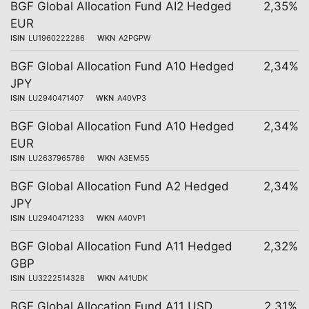
BGF Global Allocation Fund AI2 Hedged
2,35%
EUR
ISIN
LU1960222286
WKN
A2PGPW
BGF Global Allocation Fund A10 Hedged
2,34%
JPY
ISIN
LU2940471407
WKN
A40VP3
BGF Global Allocation Fund A10 Hedged
2,34%
EUR
ISIN
LU2637965786
WKN
A3EM55
BGF Global Allocation Fund A2 Hedged
2,34%
JPY
ISIN
LU2940471233
WKN
A40VP1
BGF Global Allocation Fund A11 Hedged
2,32%
GBP
ISIN
LU3222514328
WKN
A41UDK
BGF Global Allocation Fund A11 USD
2,31%