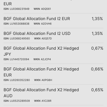
EUR
ISIN
LU0368231949
WKN
A0Q561
BGF Global Allocation Fund I2 EUR
1,35%
ISIN
LU1653088838
WKN
A2DVH6
BGF Global Allocation Fund I2 USD
1,35%
ISIN
LU0368249560
WKN
A0Q57D
BGF Global Allocation Fund X2 Hedged
0,67%
JPY
ISIN
LU1445720094
WKN
A2JCP4
BGF Global Allocation Fund X2 Hedged
0,66%
EUR
ISIN
LU0260352280
WKN
A0PG8H
BGF Global Allocation Fund X2 Hedged
0,65%
AUD
ISIN
LU0525289509
WKN
A1C28R