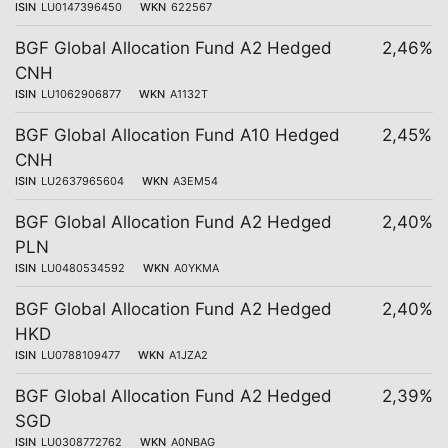
ISIN
LU0147396450
WKN
622567
BGF Global Allocation Fund A2 Hedged
2,46%
CNH
ISIN
LU1062906877
WKN
A1132T
BGF Global Allocation Fund A10 Hedged
2,45%
CNH
ISIN
LU2637965604
WKN
A3EM54
BGF Global Allocation Fund A2 Hedged
2,40%
PLN
ISIN
LU0480534592
WKN
A0YKMA
BGF Global Allocation Fund A2 Hedged
2,40%
HKD
ISIN
LU0788109477
WKN
A1JZA2
BGF Global Allocation Fund A2 Hedged
2,39%
SGD
ISIN
LU0308772762
WKN
A0NBAG