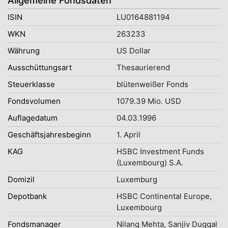
Allgemeine Fondsdaten
ISIN
LU0164881194
WKN
263233
Währung
US Dollar
Ausschüttungsart
Thesaurierend
Steuerklasse
blütenweißer Fonds
Fondsvolumen
1079.39 Mio. USD
Auflagedatum
04.03.1996
Geschäftsjahresbeginn
1. April
KAG
HSBC Investment Funds
(Luxembourg) S.A.
Domizil
Luxemburg
Depotbank
HSBC Continental Europe,
Luxembourg
Fondsmanager
Nilang Mehta, Sanjiv Duggal