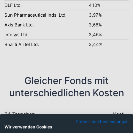
DLF Ltd.
4,10%
Sun Pharmaceutical Inds. Ltd.
3,97%
Axis Bank Ltd.
3,68%
Infosys Ltd.
3,46%
Bharti Airtel Ltd.
3,44%
Gleicher Fonds mit
unterschiedlichen Kosten
24 Tranchen
Kosten
Datenschutzbestimmungen
Wir verwenden Cookies
HSBC GLOBAL INVESTMENT FUNDS -
2,94%