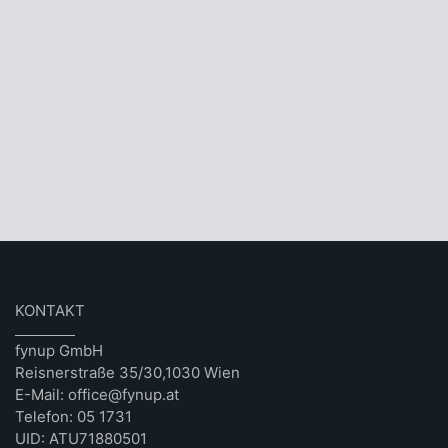
KONTAKT
fynup GmbH
Reisnerstraße 35/30,1030 Wien
E-Mail: office@fynup.at
Telefon: 05 1731
UID: ATU71880501